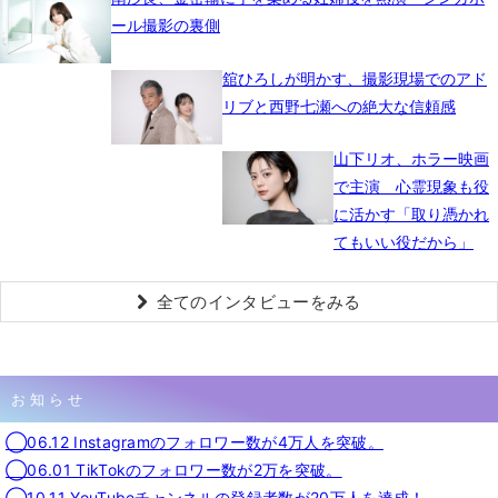
ール撮影の裏側
舘ひろしが明かす、撮影現場でのアド
リブと西野七瀬への絶大な信頼感
山下リオ、ホラー映画
で主演 心霊現象も役
に活かす「取り憑かれ
てもいい役だから」
全てのインタビューをみる
お知らせ
◯06.12 Instagramのフォロワー数が4万人を突破。
◯06.01 TikTokのフォロワー数が2万を突破。
◯10.11 YouTubeチャンネルの登録者数が20万人を達成！