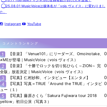
◯25.08.01 MusicVoiceは媒体名が「vois ヴォイス」に変わりまし
た。
Instagram
YouTube
コメントランキング
0
【音楽】「Venue101」にリーダーズ、Omoinotake、
1
≠MEが登場｜MusicVoice（vois ヴォイス）
0
【音楽】「十勝でロックを切り拓ひらく～ZION～ 完
2
全版」放送決定｜MusicVoice（vois ヴォイス）
0
【写真】仁村紗和、インタビュー【エンタメ】
3
0
【写真】写真＝TRUE「Around the TRUE」インタビ
4
ュー（１）
0
【写真】藤原さくら「Sakura Fujiwara tour 2018
5
yellow」初日公演（写真３）