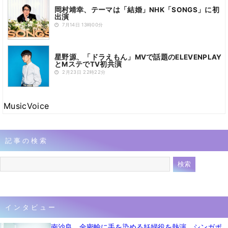
岡村靖幸、テーマは「結婚」NHK「SONGS」に初
出演
7月14日 13時00分
星野源、「ドラえもん」MVで話題のELEVENPLAY
とMステでTV初共演
2月23日 22時22分
MusicVoice
記事の検索
インタビュー
南沙良、金密輸に手を染める妊婦役を熱演 シンガポ