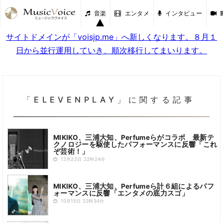
音楽
エンタメ
インタビュー
サイトドメインが「voisjp.me」へ新しくなります。８月１
日から並行運用していき、順次移行してまいります。
「ELEVENPLAY」に関する記事
MIKIKO、三浦大知、Perfumeらがコラボ 最新テ
クノロジーを駆使したパフォーマンスに反響「これ
ぞ芸術！」
12月22日 22時24分
MIKIKO、三浦大知、Perfumeら計６組によるパフ
ォーマンスに反響「エンタメの底力スゴ」
10月15日 22時34分