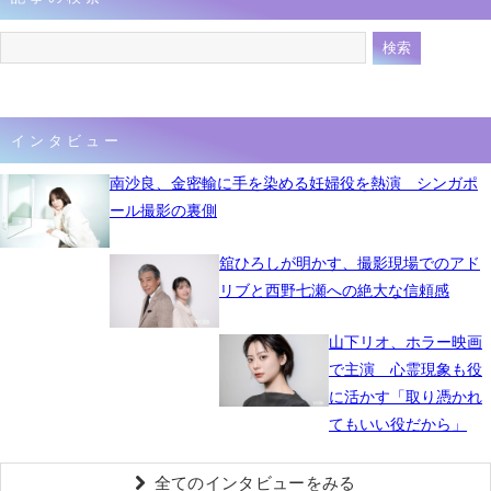
インタビュー
南沙良、金密輸に手を染める妊婦役を熱演 シンガポ
ール撮影の裏側
舘ひろしが明かす、撮影現場でのアド
リブと西野七瀬への絶大な信頼感
山下リオ、ホラー映画
で主演 心霊現象も役
に活かす「取り憑かれ
てもいい役だから」
全てのインタビューをみる