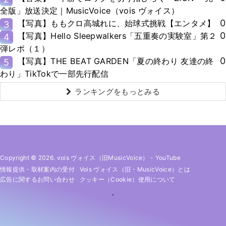
全版」放送決定｜MusicVoice（vois ヴォイス）
0
【写真】ももクロ高城れに、始球式挑戦【エンタメ】
3
0
【写真】Hello Sleepwalkers「五重奏の実験室」第２
4
弾レポ（１）
0
【写真】THE BEAT GARDEN「夏の終わり 友達の終
5
わり」TikTokで一部先行配信
ランキングをもっとみる
Copyright © 2026. vois ヴォイス（旧MusicVoice）
-
YouTube
情報提供・取材案内の受付
Vois ヴォイス（旧・MusicVoice）とは
広告に関するお問い合わせ
クッキー（cookie）使用について
-