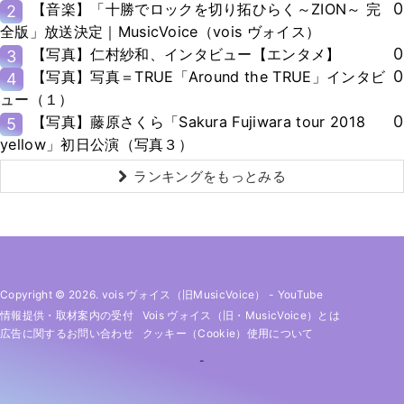
0
【音楽】「十勝でロックを切り拓ひらく～ZION～ 完
2
全版」放送決定｜MusicVoice（vois ヴォイス）
0
【写真】仁村紗和、インタビュー【エンタメ】
3
0
【写真】写真＝TRUE「Around the TRUE」インタビ
4
ュー（１）
0
【写真】藤原さくら「Sakura Fujiwara tour 2018
5
yellow」初日公演（写真３）
ランキングをもっとみる
Copyright © 2026. vois ヴォイス（旧MusicVoice）
-
YouTube
情報提供・取材案内の受付
Vois ヴォイス（旧・MusicVoice）とは
広告に関するお問い合わせ
クッキー（cookie）使用について
-