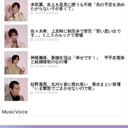
本田翼、友人を花見に誘うも不発「先の予定を決め
たがらない子が多くて」
3月27日 07時44分
佐々木希、上京時に秋田弁で苦労「苦い思い出で
す…」ミニスカルックで登場
3月26日 12時50分
神尾楓珠、新婚生活は「幸せです！」 平手友梨奈
と結婚後初の公の場
3月26日 12時18分
杉野遥亮、丸刈り姿に照れ笑い 香水まとい登壇
「いま髪型でごまかせないので笑」
3月26日 11時47分
MusicVoice