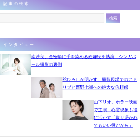
記事の検索
インタビュー
南沙良、金密輸に手を染める妊婦役を熱演 シンガポ
ール撮影の裏側
舘ひろしが明かす、撮影現場でのアド
リブと西野七瀬への絶大な信頼感
山下リオ、ホラー映画
で主演 心霊現象も役
に活かす「取り憑かれ
てもいい役だから」