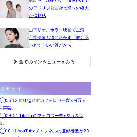
舘ひろしが明かす、撮影現場で
のアドリブと西野七瀬への絶大
な信頼感
山下リオ、ホラー映画で主演
心霊現象も役に活かす「取り憑
かれてもいい役だから」
全てのインタビューをみる
お知らせ
◯06.12 Instagramのフォロワー数が4万人
を突破。
◯06.01 TikTokのフォロワー数が2万を突
破。
◯10.11 YouTubeチャンネルの登録者数が20