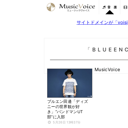
音 楽
サイトドメインが「voi
「BLUEE
MusicVoice
ブルエン田邊「ディズ
ニーの世界観が好
き」“バンドマンUT
部”に入部
5月26日 13時37分