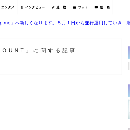
エンタメ
インタビュー
連 載
フォト
動 画
sjp.me」へ新しくなります。８月１日から並行運用していき
NCOUNT」に関する記事