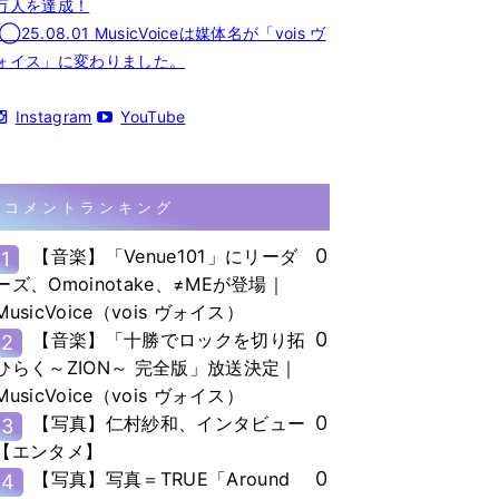
万人を達成！
◯25.08.01 MusicVoiceは媒体名が「vois ヴ
ォイス」に変わりました。
Instagram
YouTube
コメントランキング
0
【音楽】「Venue101」にリーダ
1
ーズ、Omoinotake、≠MEが登場｜
MusicVoice（vois ヴォイス）
0
【音楽】「十勝でロックを切り拓
2
ひらく～ZION～ 完全版」放送決定｜
MusicVoice（vois ヴォイス）
0
【写真】仁村紗和、インタビュー
3
【エンタメ】
0
【写真】写真＝TRUE「Around
4