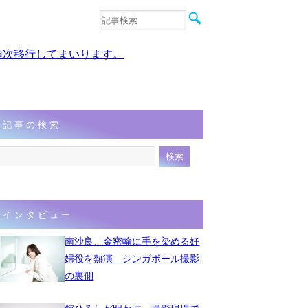
音楽
エンタメ
、順次移行してまいります。
インタビュー
動画
連載
フォト
記事の検索
インタビュー
南沙良、金密輸に手を染める妊
婦役を熱演 シンガポール撮影
の裏側