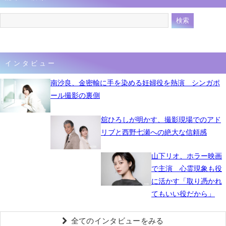
インタビュー
南沙良、金密輸に手を染める妊婦役を熱演 シンガポ
ール撮影の裏側
舘ひろしが明かす、撮影現場でのアド
リブと西野七瀬への絶大な信頼感
山下リオ、ホラー映画
で主演 心霊現象も役
に活かす「取り憑かれ
てもいい役だから」
全てのインタビューをみる