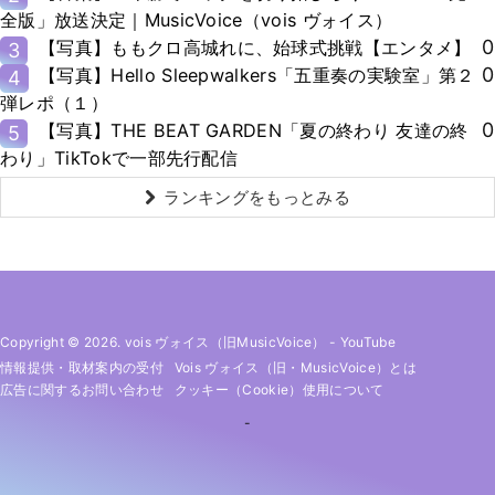
全版」放送決定｜MusicVoice（vois ヴォイス）
0
【写真】ももクロ高城れに、始球式挑戦【エンタメ】
3
0
【写真】Hello Sleepwalkers「五重奏の実験室」第２
4
弾レポ（１）
0
【写真】THE BEAT GARDEN「夏の終わり 友達の終
5
わり」TikTokで一部先行配信
ランキングをもっとみる
Copyright © 2026. vois ヴォイス（旧MusicVoice）
-
YouTube
情報提供・取材案内の受付
Vois ヴォイス（旧・MusicVoice）とは
広告に関するお問い合わせ
クッキー（cookie）使用について
-