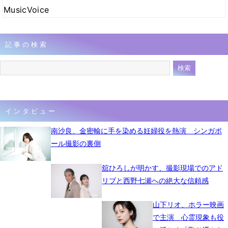
MusicVoice
記事の検索
インタビュー
南沙良、金密輸に手を染める妊婦役を熱演 シンガポ
ール撮影の裏側
舘ひろしが明かす、撮影現場でのアド
リブと西野七瀬への絶大な信頼感
山下リオ、ホラー映画
で主演 心霊現象も役