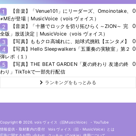
0
【音楽】「Venue101」にリーダーズ、Omoinotake、
1
≠MEが登場｜MusicVoice（vois ヴォイス）
0
【音楽】「十勝でロックを切り拓ひらく～ZION～ 完
2
全版」放送決定｜MusicVoice（vois ヴォイス）
0
【写真】ももクロ高城れに、始球式挑戦【エンタメ】
3
0
【写真】Hello Sleepwalkers「五重奏の実験室」第２
4
弾レポ（１）
0
【写真】THE BEAT GARDEN「夏の終わり 友達の終
5
わり」TikTokで一部先行配信
ランキングをもっとみる
Copyright © 2026. vois ヴォイス（旧MusicVoice）
-
YouTube
情報提供・取材案内の受付
Vois ヴォイス（旧・MusicVoice）とは
広告に関するお問い合わせ
クッキー（cookie）使用について