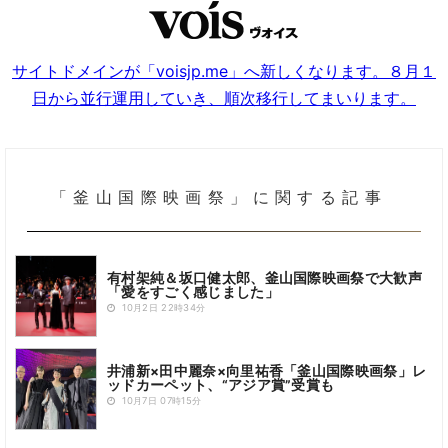
サイトドメインが「voisjp.me」へ新しくなります。８月１
日から並行運用していき、順次移行してまいります。
「釜山国際映画祭」に関する記事
有村架純＆坂口健太郎、釜山国際映画祭で大歓声
「愛をすごく感じました」
10月2日 22時34分
井浦新×田中麗奈×向里祐香「釜山国際映画祭」レ
ッドカーペット、“アジア賞”受賞も
10月7日 07時15分