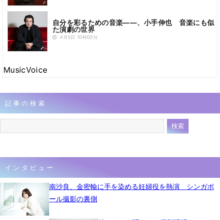
自分を彩るための音楽――、小手伸也 音楽にも似
た演劇の世界
4月5日 10時00分
MusicVoice
記事の検索
インタビュー
南沙良、金密輸に手を染める妊婦役を熱演 シンガポ
ール撮影の裏側