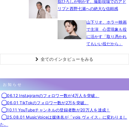
舘ひろしが明かす、撮影現場でのアド
リブと西野七瀬への絶大な信頼感
山下リオ、ホラー映画
で主演 心霊現象も役
に活かす「取り憑かれ
てもいい役だから」
全てのインタビューをみる
お知らせ
◯06.12 Instagramのフォロワー数が4万人を突破。
◯06.01 TikTokのフォロワー数が2万を突破。
◯10.11 YouTubeチャンネルの登録者数が20万人を達成！
◯25.08.01 MusicVoiceは媒体名が「vois ヴォイス」に変わりまし
た。