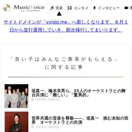
音楽
エンタメ
インタビュー
サイトドメインが「voisjp.me」へ新しくなります。８月１
日から並行運用していき、順次移行してまいります。
「良い子はみんなご褒美がもらえる」
に関する記事
堤真一、橋本良亮ら、35人のオーケストラとの舞
台共演に「難しい」「驚異的」
4月19日 21時00分
世界共通の音楽を尊敬――、堤真一 挑む未知の世
界 オーケストラとの共演
4月12日 11時00分