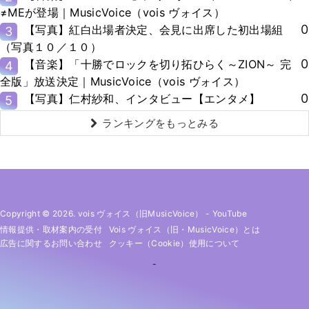
≠MEが登場｜MusicVoice（vois ヴォイス）
0
【写真】紅白出場者決定、会見に出席した初出場組
3
（写真１０／１０）
0
【音楽】「十勝でロックを切り拓ひらく～ZION～ 完
4
全版」放送決定｜MusicVoice（vois ヴォイス）
0
【写真】仁村紗和、インタビュー【エンタメ】
5
ランキングをもっとみる
Copyright © 2026. vois ヴォイス（旧MusicVoice）
-
YouTube
情報提供・取材案内の受付
Vois ヴォイス（旧・MusicVoice）とは
広告に関するお問い合わせ
クッキー（cookie）使用について
-