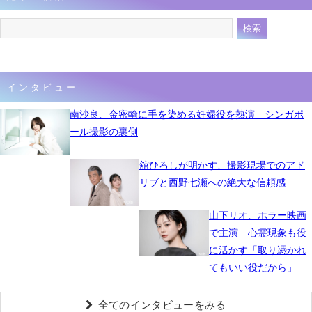
インタビュー
南沙良、金密輸に手を染める妊婦役を熱演 シンガポ
ール撮影の裏側
舘ひろしが明かす、撮影現場でのアド
リブと西野七瀬への絶大な信頼感
山下リオ、ホラー映画
で主演 心霊現象も役
に活かす「取り憑かれ
てもいい役だから」
全てのインタビューをみる