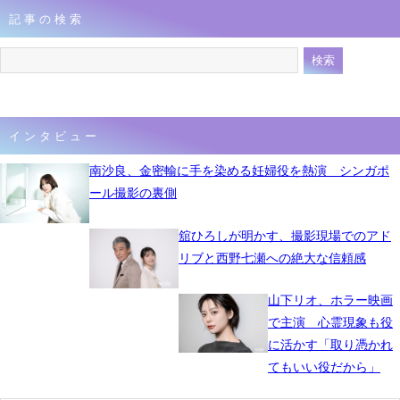
記事の検索
インタビュー
南沙良、金密輸に手を染める妊婦役を熱演 シンガポ
ール撮影の裏側
舘ひろしが明かす、撮影現場でのアド
リブと西野七瀬への絶大な信頼感
山下リオ、ホラー映画
で主演 心霊現象も役
に活かす「取り憑かれ
てもいい役だから」