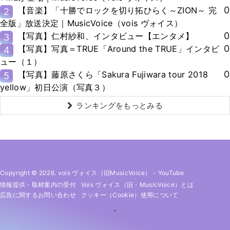
0
【音楽】「十勝でロックを切り拓ひらく～ZION～ 完
2
全版」放送決定｜MusicVoice（vois ヴォイス）
0
【写真】仁村紗和、インタビュー【エンタメ】
3
0
【写真】写真＝TRUE「Around the TRUE」インタビ
4
ュー（１）
0
【写真】藤原さくら「Sakura Fujiwara tour 2018
5
yellow」初日公演（写真３）
ランキングをもっとみる
Copyright © 2026. vois ヴォイス（旧MusicVoice）
-
YouTube
情報提供・取材案内の受付
Vois ヴォイス（旧・MusicVoice）とは
広告に関するお問い合わせ
クッキー（cookie）使用について
-