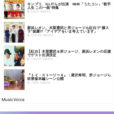
キンプリ、ILLITらが出演 NHK「うたコン」“歌手
人生 この一曲”特集
9月2日 18時00分
新浜レオン、木梨憲武と所ジョージも紅白で“膝ス
ラ”披露!?「アイデアをいま考えています」
12月28日 14時00分
【紅白】木梨憲武＆所ジョージ、新浜レオンの応援
でゲスト出演決定
12月27日 12時20分
『トイ・ストーリー４』：唐沢寿明、所ジョージら
吹替版本編シーン公開
7月9日 12時00分
MusicVoice