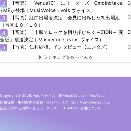
0
【音楽】「Venue101」にリーダーズ、Omoinotake、
2
≠MEが登場｜MusicVoice（vois ヴォイス）
0
【写真】紅白出場者決定、会見に出席した初出場組
3
（写真１０／１０）
0
【音楽】「十勝でロックを切り拓ひらく～ZION～ 完
4
全版」放送決定｜MusicVoice（vois ヴォイス）
0
【写真】仁村紗和、インタビュー【エンタメ】
5
ランキングをもっとみる
Copyright © 2026. vois ヴォイス（旧MusicVoice）
-
YouTube
情報提供・取材案内の受付
Vois ヴォイス（旧・MusicVoice）とは
広告に関するお問い合わせ
クッキー（cookie）使用について
-