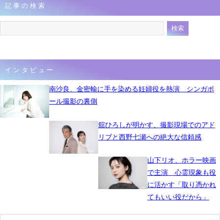
記事の検索
インタビュー
南沙良、金密輸に手を染める妊婦役を熱演 シンガポ
ール撮影の裏側
舘ひろしが明かす、撮影現場でのアド
リブと西野七瀬への絶大な信頼感
山下リオ、ホラー映画
で主演 心霊現象も役
に活かす「取り憑かれ
てもいい役だから」