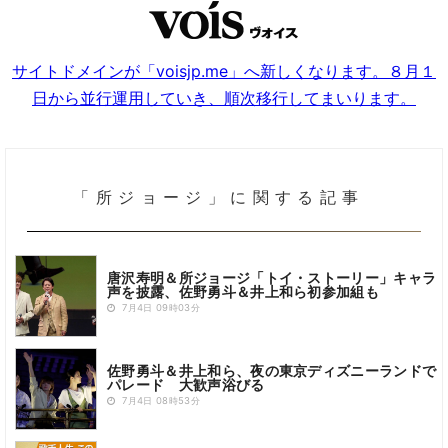
サイトドメインが「voisjp.me」へ新しくなります。８月１
日から並行運用していき、順次移行してまいります。
「所ジョージ」に関する記事
唐沢寿明＆所ジョージ「トイ・ストーリー」キャラ
声を披露、佐野勇斗＆井上和ら初参加組も
7月4日 09時03分
佐野勇斗＆井上和ら、夜の東京ディズニーランドで
パレード 大歓声浴びる
7月4日 08時53分