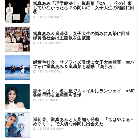
當真あみ「理学療法士」嵐莉菜「CA」、今の仕事
していなかったら？の問いに 女子大生の相談に回
答
3月4日 08時58分
當真あみ＆嵐莉菜、女子大生の悩みに真摯に回答
緑黄色社会は主題歌を生披露
3月4日 08時44分
緑黄色社会、サプライズ登場に女子大生歓喜 生パ
フォに當真あみ＆嵐莉菜も感動 「鳥肌が」
3月4日 08時29分
志田こはく、名古屋でスマイルにランウェイ ≠ME
谷崎早耶＆嵐莉菜も登場
2月16日 10時12分
嵐莉菜、當真あみと人見知り発動 『ちはやふる－
めぐり－』で大切な仲間に出会えた
9月29日 08時00分