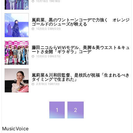
10月16日 11時18分
嵐莉菜、黒のワントーンコーデで力強く オレンジ
ゴールドのシューズが映える
10月8日 08時50分
藤田ニコルらViViモデル、美脚＆美ウエスト＆キュ
ートさ全開「ギラギラ」コーデ
10月6日 08時37分
嵐莉菜＆川和田監督、是枝氏が祝福「生まれるべき
タイミングで生まれた」
2月19日 15時13分
1
2
MusicVoice