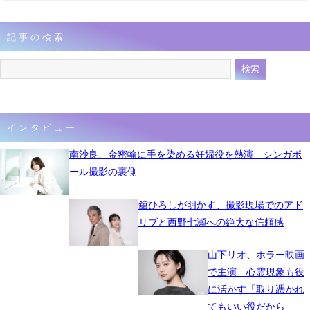
記事の検索
インタビュー
南沙良、金密輸に手を染める妊婦役を熱演 シンガポ
ール撮影の裏側
舘ひろしが明かす、撮影現場でのアド
リブと西野七瀬への絶大な信頼感
山下リオ、ホラー映画
で主演 心霊現象も役
に活かす「取り憑かれ
てもいい役だから」