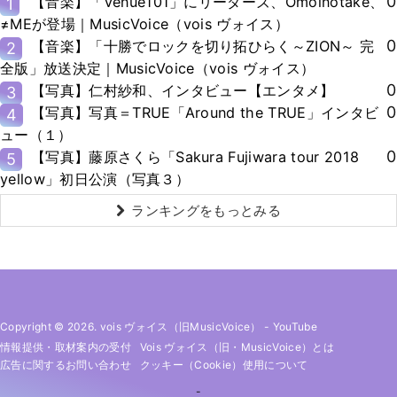
0
【音楽】「Venue101」にリーダーズ、Omoinotake、
1
≠MEが登場｜MusicVoice（vois ヴォイス）
0
【音楽】「十勝でロックを切り拓ひらく～ZION～ 完
2
全版」放送決定｜MusicVoice（vois ヴォイス）
0
【写真】仁村紗和、インタビュー【エンタメ】
3
0
【写真】写真＝TRUE「Around the TRUE」インタビ
4
ュー（１）
0
【写真】藤原さくら「Sakura Fujiwara tour 2018
5
yellow」初日公演（写真３）
ランキングをもっとみる
Copyright © 2026. vois ヴォイス（旧MusicVoice）
-
YouTube
情報提供・取材案内の受付
Vois ヴォイス（旧・MusicVoice）とは
広告に関するお問い合わせ
クッキー（cookie）使用について
-