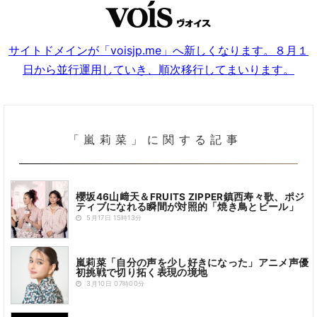
サイトドメインが「voisjp.me」へ新しくなります。８月１
日から並行運用していき、順次移行してまいります。
「嵐莉菜」に関する記事
櫻坂46山﨑天＆FRUITS ZIPPER鎮西寿々歌、ポジ
ティブになれる瞬間が対照的「焼き鳥とビール」
5月17日 15時13分
嵐莉菜「自分の声を少し好きになった」アニメ声優
初挑戦で切り拓く表現の境地
3月10日 07時00分