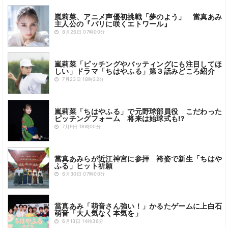
嵐莉菜、アニメ声優初挑戦「夢のよう」 當真あみ
主人公の『パリに咲くエトワール』
8月26日 07時00分
嵐莉菜「ピッチングやバッティングにも注目してほ
しい」ドラマ「ちはやふる」第３話みどころ紹介
7月23日 18時32分
嵐莉菜「ちはやふる」で元野球部員役 こだわった
ピッチングフォーム 将来は始球式も!?
7月9日 18時00分
當真あみらが近江神宮に参拝 袴姿で新生「ちはや
ふる」ヒット祈願
6月30日 07時00分
當真あみ「萌音さん強い！」かるたゲームに上白石
萌音「大人気なく本気を」
6月13日 14時36分