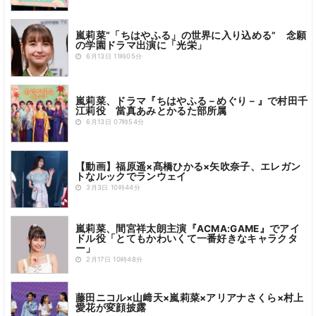
嵐莉菜“「ちはやふる」の世界に入り込める” 念願
の学園ドラマ出演に「光栄」
6月13日 11時05分
嵐莉菜、ドラマ『ちはやふる－めぐり－』で村田千
江莉役 當真あみとかるた部所属
6月13日 07時54分
【動画】福原遥×髙橋ひかる×矢吹奈子、エレガン
トなルックでランウェイ
3月3日 10時44分
嵐莉菜、間宮祥太朗主演『ACMA:GAME』でアイ
ドル役「とてもかわいくて一番好きなキャラクタ
ー」
2月17日 10時48分
藤田ニコル×山﨑天×嵐莉菜×アリアナさくら×村上
愛花が変顔披露