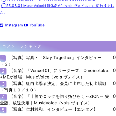
◯25.08.01 MusicVoiceは媒体名が「vois ヴォイス」に変わりまし
た。
Instagram
YouTube
コメントランキング
0
【写真】写真・「Stay Together」インタビュー
1
（２）
0
【音楽】「Venue101」にリーダーズ、Omoinotake、
2
≠MEが登場｜MusicVoice（vois ヴォイス）
0
【写真】紅白出場者決定、会見に出席した初出場組
3
（写真１０／１０）
0
【音楽】「十勝でロックを切り拓ひらく～ZION～ 完
4
全版」放送決定｜MusicVoice（vois ヴォイス）
0
【写真】仁村紗和、インタビュー【エンタメ】
5