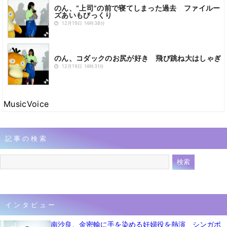
のん、“上司”の前で寝てしまった過去 ファイルー
ズあいもびっくり
12月19日 14時38分
のん、コダックのお尻が好き 飛び跳ね大はしゃぎ
12月19日 14時31分
MusicVoice
記事の検索
インタビュー
南沙良、金密輸に手を染める妊婦役を熱演 シンガポ