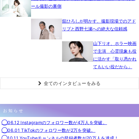
ール撮影の裏側
舘ひろしが明かす、撮影現場でのアド
リブと西野七瀬への絶大な信頼感
山下リオ、ホラー映画
で主演 心霊現象も役
に活かす「取り憑かれ
てもいい役だから」
全てのインタビューをみる
お知らせ
◯06.12 Instagramのフォロワー数が4万人を突破。
◯06.01 TikTokのフォロワー数が2万を突破。
◯10.11 YouTubeチャンネルの登録者数が20万人を達成！