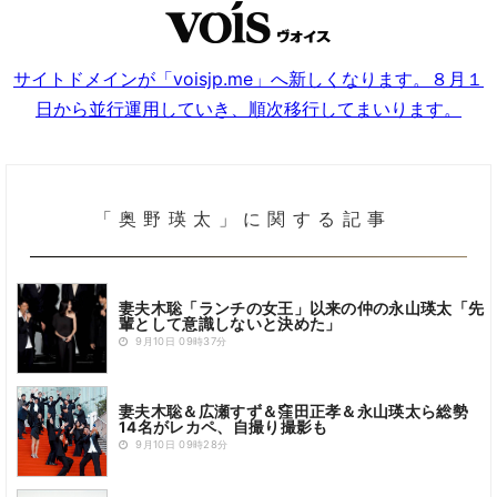
サイトドメインが「voisjp.me」へ新しくなります。８月１
日から並行運用していき、順次移行してまいります。
「奥野瑛太」に関する記事
妻夫木聡「ランチの女王」以来の仲の永山瑛太「先
輩として意識しないと決めた」
9月10日 09時37分
妻夫木聡＆広瀬すず＆窪田正孝＆永山瑛太ら総勢
14名がレカペ、自撮り撮影も
9月10日 09時28分