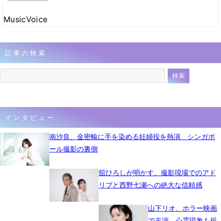
MusicVoice
記事の検索
インタビュー
南沙良、金密輸に手を染める妊婦役を熱演 シンガポ
ール撮影の裏側
舘ひろしが明かす、撮影現場でのアド
リブと西野七瀬への絶大な信頼感
山下リオ、ホラー映画
で主演 心霊現象も役