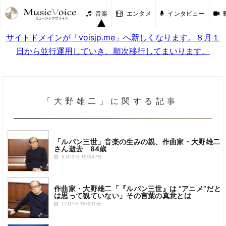
音楽
エンタメ
インタビュー
サイトドメインが「voisjp.me」へ新しくなります。８月１
日から並行運用していき、順次移行してまいります。
「大野雄二」に関する記事
「ルパン三世」音楽の生みの親、作曲家・大野雄二
さん逝去 84歳
5月13日 15時47分
作曲家・大野雄二「『ルパン三世』は “アニメ”だと
は思って観ていない」その言葉の真意とは
12月1日 18時00分