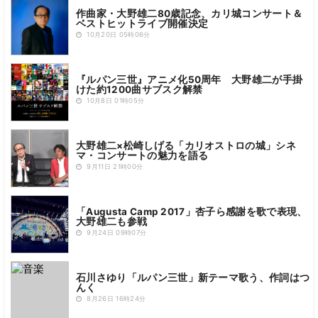
作曲家・大野雄二80歳記念、カリ城コンサート＆
ベストヒットライブ開催決定
10月20日 05時06分
『ルパン三世』アニメ化50周年 大野雄二が手掛
けた約1200曲サブスク解禁
10月8日 01時05分
大野雄二×松崎しげる「カリオストロの城」シネ
マ・コンサートの魅力を語る
9月11日 21時00分
「Augusta Camp 2017」杏子ら感謝を歌で表現、
大野雄二も参戦
9月24日 09時07分
石川さゆり「ルパン三世」新テーマ歌う、作詞はつ
んく
8月26日 16時24分