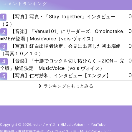
コメントランキング
0
【写真】写真・「Stay Together」インタビュー
1
（２）
0
【音楽】「Venue101」にリーダーズ、Omoinotake、
2
≠MEが登場｜MusicVoice（vois ヴォイス）
0
【写真】紅白出場者決定、会見に出席した初出場組
3
（写真１０／１０）
0
【音楽】「十勝でロックを切り拓ひらく～ZION～ 完
4
全版」放送決定｜MusicVoice（vois ヴォイス）
0
【写真】仁村紗和、インタビュー【エンタメ】
5
ランキングをもっとみる
Copyright © 2026. vois ヴォイス（旧MusicVoice）
-
YouTube
情報提供・取材案内の受付
Vois ヴォイス（旧・MusicVoice）とは