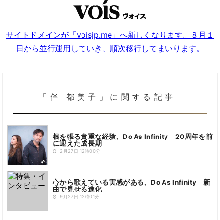
サイトドメインが「voisjp.me」へ新しくなります。８月１
日から並行運用していき、順次移行してまいります。
「伴 都美子」に関する記事
根を張る貴重な経験、Do As Infinity 20周年を前
に迎えた成長期
2月27日 12時00分
心から歌えている実感がある、Do As Infinity 新
曲で見せる進化
9月27日 12時01分