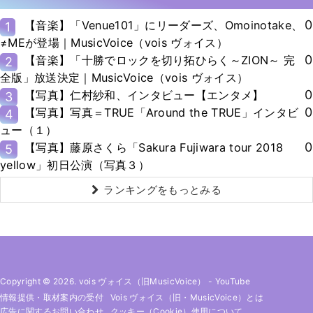
0
【音楽】「Venue101」にリーダーズ、Omoinotake、
1
≠MEが登場｜MusicVoice（vois ヴォイス）
0
【音楽】「十勝でロックを切り拓ひらく～ZION～ 完
2
全版」放送決定｜MusicVoice（vois ヴォイス）
0
【写真】仁村紗和、インタビュー【エンタメ】
3
0
【写真】写真＝TRUE「Around the TRUE」インタビ
4
ュー（１）
0
【写真】藤原さくら「Sakura Fujiwara tour 2018
5
yellow」初日公演（写真３）
ランキングをもっとみる
Copyright © 2026. vois ヴォイス（旧MusicVoice）
-
YouTube
情報提供・取材案内の受付
Vois ヴォイス（旧・MusicVoice）とは
広告に関するお問い合わせ
クッキー（cookie）使用について