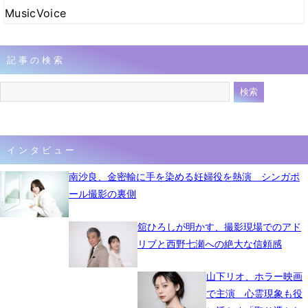
MusicVoice
記事の検索
インタビュー
南沙良、金密輸に手を染める妊婦役を熱演 シンガポ
ール撮影の裏側
舘ひろしが明かす、撮影現場でのアド
リブと西野七瀬への絶大な信頼感
山下リオ、ホラー映画
で主演 心霊現象も役