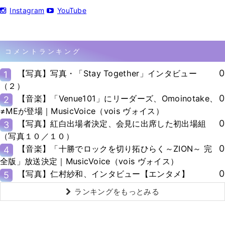
Instagram
YouTube
コメントランキング
0
【写真】写真・「Stay Together」インタビュー
1
（２）
0
【音楽】「Venue101」にリーダーズ、Omoinotake、
2
≠MEが登場｜MusicVoice（vois ヴォイス）
0
【写真】紅白出場者決定、会見に出席した初出場組
3
（写真１０／１０）
0
【音楽】「十勝でロックを切り拓ひらく～ZION～ 完
4
全版」放送決定｜MusicVoice（vois ヴォイス）
0
【写真】仁村紗和、インタビュー【エンタメ】
5
ランキングをもっとみる