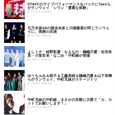
STAYCのライブパフォーマンスをバックにTaeriら
がランウェイ シウン「貴重な体験」
5月14日 10時36分
元乃木坂46の堀未央奈と川後陽菜が同じランウェ
イに、美脚の共演
2月13日 16時13分
よしミチ・紺野彩夏・なえなの・鶴嶋乃愛・吉田朱
里・小室安未・なごみ・中町綾が登場
1月17日 00時33分
ゆうちゃみ＆莉子＆工藤美桜＆鶴嶋乃愛＆山下幸輝
らがランウェイ、中町兄妹がステージトリ
1月15日 14時49分
中町兄妹の中町綾、まさかの失態に大慌て「カ、カ
ットでお願いします！」
11月1日 07時02分