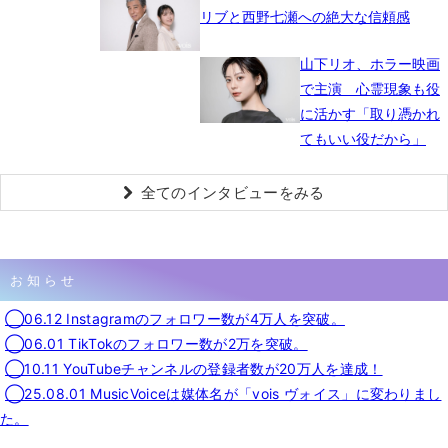
リブと西野七瀬への絶大な信頼感
山下リオ、ホラー映画
で主演 心霊現象も役
に活かす「取り憑かれ
てもいい役だから」
全てのインタビューをみる
お知らせ
◯06.12 Instagramのフォロワー数が4万人を突破。
◯06.01 TikTokのフォロワー数が2万を突破。
◯10.11 YouTubeチャンネルの登録者数が20万人を達成！
◯25.08.01 MusicVoiceは媒体名が「vois ヴォイス」に変わりまし
た。