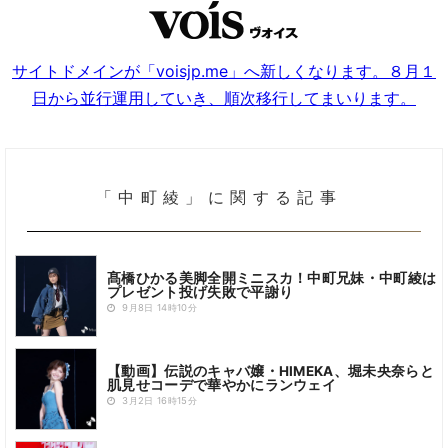
サイトドメインが「voisjp.me」へ新しくなります。８月１
日から並行運用していき、順次移行してまいります。
「中町綾」に関する記事
髙橋ひかる美脚全開ミニスカ！中町兄妹・中町綾は
プレゼント投げ失敗で平謝り
9月8日 14時10分
【動画】伝説のキャバ嬢・HIMEKA、堀未央奈らと
肌見せコーデで華やかにランウェイ
3月2日 16時15分