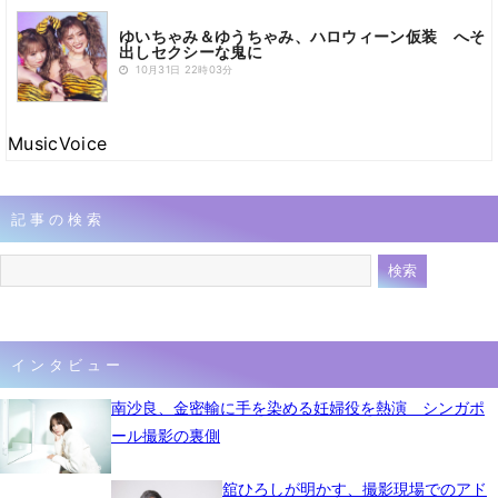
ゆいちゃみ＆ゆうちゃみ、ハロウィーン仮装 へそ
出しセクシーな鬼に
10月31日 22時03分
MusicVoice
記事の検索
インタビュー
南沙良、金密輸に手を染める妊婦役を熱演 シンガポ
ール撮影の裏側
舘ひろしが明かす、撮影現場でのアド