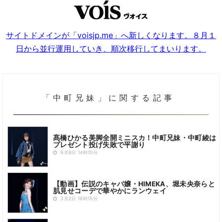
サイトドメインが「voisjp.me」へ新しくなります。８月１
日から並行運用していき、順次移行してまいります。
「中町兄妹」に関する記事
髙橋ひかる美脚全開ミニスカ！中町兄妹・中町綾は
プレゼント投げ失敗で平謝り
9月8日 14時10分
【動画】伝説のキャバ嬢・HIMEKA、堀未央奈らと
肌見せコーデで華やかにランウェイ
3月2日 16時15分