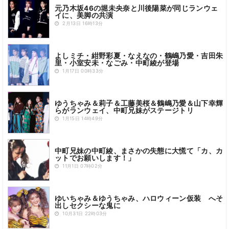
元乃木坂46の堀未央奈と川後陽菜が同じランウェ
イに、美脚の共演
2月13日 16時13分
よしミチ・紺野彩夏・なえなの・鶴嶋乃愛・吉田朱
里・小室安未・なごみ・中町綾が登場
1月17日 00時33分
ゆうちゃみ＆莉子＆工藤美桜＆鶴嶋乃愛＆山下幸輝
らがランウェイ、中町兄妹がステージトリ
1月15日 14時49分
中町兄妹の中町綾、まさかの失態に大慌て「カ、カ
ットでお願いします！」
11月1日 07時02分
ゆいちゃみ＆ゆうちゃみ、ハロウィーン仮装 へそ
出しセクシーな鬼に
10月31日 22時03分