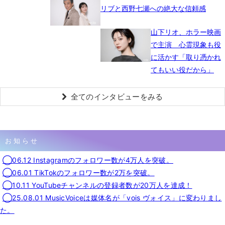
リブと西野七瀬への絶大な信頼感
山下リオ、ホラー映画
で主演 心霊現象も役
に活かす「取り憑かれ
てもいい役だから」
全てのインタビューをみる
お知らせ
◯06.12 Instagramのフォロワー数が4万人を突破。
◯06.01 TikTokのフォロワー数が2万を突破。
◯10.11 YouTubeチャンネルの登録者数が20万人を達成！
◯25.08.01 MusicVoiceは媒体名が「vois ヴォイス」に変わりまし
た。