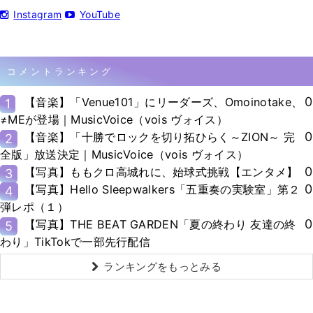
Instagram
YouTube
コメントランキング
0
【音楽】「Venue101」にリーダーズ、Omoinotake、
1
≠MEが登場｜MusicVoice（vois ヴォイス）
0
【音楽】「十勝でロックを切り拓ひらく～ZION～ 完
2
全版」放送決定｜MusicVoice（vois ヴォイス）
0
【写真】ももクロ高城れに、始球式挑戦【エンタメ】
3
0
【写真】Hello Sleepwalkers「五重奏の実験室」第２
4
弾レポ（１）
0
【写真】THE BEAT GARDEN「夏の終わり 友達の終
5
わり」TikTokで一部先行配信
ランキングをもっとみる