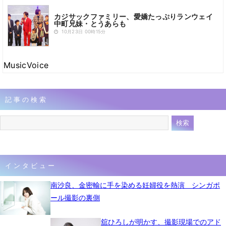
カジサックファミリー、愛嬌たっぷりランウェイ
中町兄妹・とうあらも
10月23日 00時15分
MusicVoice
記事の検索
インタビュー
南沙良、金密輸に手を染める妊婦役を熱演 シンガポ
ール撮影の裏側
舘ひろしが明かす、撮影現場でのアド