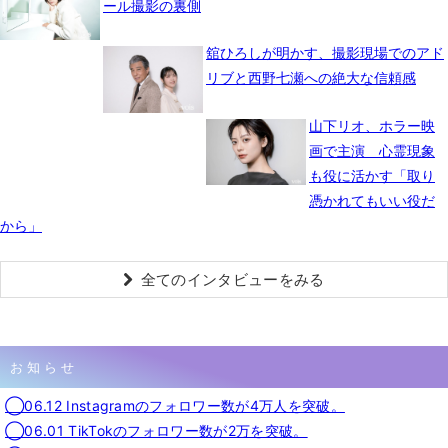
ール撮影の裏側
舘ひろしが明かす、撮影現場でのアド
リブと西野七瀬への絶大な信頼感
山下リオ、ホラー映
画で主演 心霊現象
も役に活かす「取り
憑かれてもいい役だ
から」
全てのインタビューをみる
お知らせ
◯06.12 Instagramのフォロワー数が4万人を突破。
◯06.01 TikTokのフォロワー数が2万を突破。