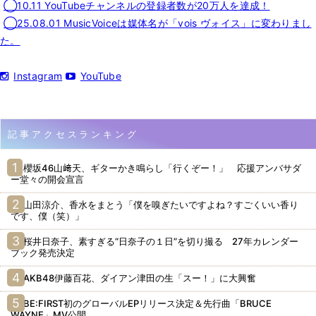
◯10.11 YouTubeチャンネルの登録者数が20万人を達成！
◯25.08.01 MusicVoiceは媒体名が「vois ヴォイス」に変わりまし
た。
Instagram
YouTube
記事アクセスランキング
櫻坂46山﨑天、ギターかき鳴らし「行くぞー！」 応援アンバサダ
ー堂々の開会宣言
山田涼介、香水をまとう「僕を嗅ぎたいですよね？すごくいい香り
です、僕（笑）」
桜井日奈子、素すぎる“日奈子の１日”を切り撮る 27年カレンダー
ブック発売決定
AKB48伊藤百花、ダイアン津田の生「スー！」に大興奮
BE:FIRST初のグローバルEPリリース決定＆先行曲「BRUCE
WAYNE」MV公開