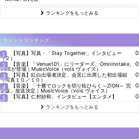
ランキングをもっとみる
コメントランキング
0
【写真】写真・「Stay Together」インタビュー
1
（２）
0
【音楽】「Venue101」にリーダーズ、Omoinotake、
2
≠MEが登場｜MusicVoice（vois ヴォイス）
0
【写真】紅白出場者決定、会見に出席した初出場組
3
（写真１０／１０）
0
【音楽】「十勝でロックを切り拓ひらく～ZION～ 完
4
全版」放送決定｜MusicVoice（vois ヴォイス）
0
【写真】仁村紗和、インタビュー【エンタメ】
5
ランキングをもっとみる