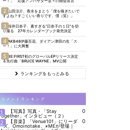
ー！」 応援アンバサダー堂々の開会宣言
山田涼介、香水をまとう「僕を嗅ぎたいで
すよね？すごくいい香りです、僕（笑）」
桜井日奈子、素すぎる“日奈子の１日”を切
り撮る 27年カレンダーブック発売決定
AKB48伊藤百花、ダイアン津田の生「ス
ー！」に大興奮
BE:FIRST初のグローバルEPリリース決定
＆先行曲「BRUCE WAYNE」MV公開
ランキングをもっとみる
コメントランキング
0
【写真】写真・「Stay
1
Together」インタビュー（２）
0
【音楽】「Venue101」にリーダ
2
ーズ、Omoinotake、≠MEが登場｜