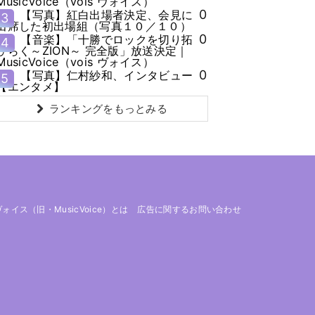
MusicVoice（vois ヴォイス）
0
【写真】紅白出場者決定、会見に
3
出席した初出場組（写真１０／１０）
0
【音楽】「十勝でロックを切り拓
4
ひらく～ZION～ 完全版」放送決定｜
MusicVoice（vois ヴォイス）
0
【写真】仁村紗和、インタビュー
5
【エンタメ】
ランキングをもっとみる
 ヴォイス（旧・MusicVoice）とは
広告に関するお問い合わせ