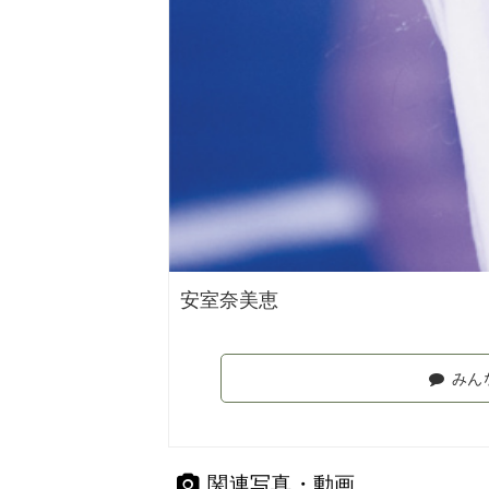
安室奈美恵
みん
関連写真・動画