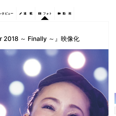
ンタビュー
連 載
フォト
動 画
our 2018 ～ Finally ～』映像化