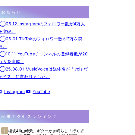
お知らせ
◯06.12 Instagramのフォロワー数が4万人
を突破。
◯06.01 TikTokのフォロワー数が2万を突
破。
◯10.11 YouTubeチャンネルの登録者数が20
万人を達成！
◯25.08.01 MusicVoiceは媒体名が「vois ヴ
ォイス」に変わりました。
Instagram
YouTube
記事アクセスランキング
櫻坂46山﨑天、ギターかき鳴らし「行くぞ