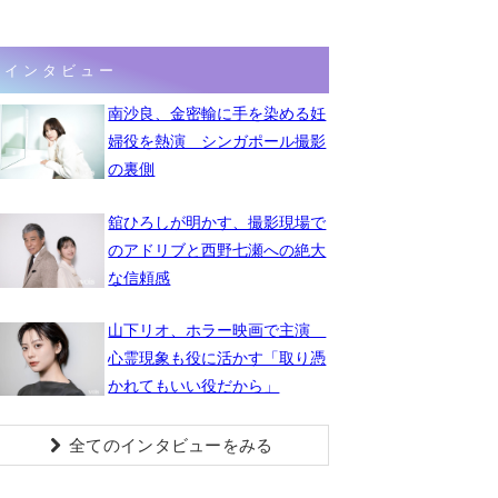
インタビュー
南沙良、金密輸に手を染める妊
婦役を熱演 シンガポール撮影
の裏側
舘ひろしが明かす、撮影現場で
のアドリブと西野七瀬への絶大
な信頼感
山下リオ、ホラー映画で主演
心霊現象も役に活かす「取り憑
かれてもいい役だから」
全てのインタビューをみる