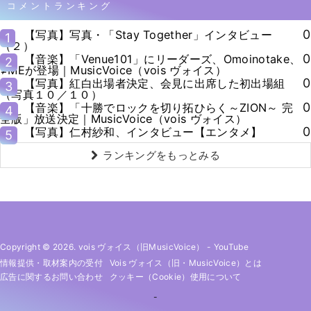
コメントランキング
0
【写真】写真・「Stay Together」インタビュー
1
（２）
0
【音楽】「Venue101」にリーダーズ、Omoinotake、
2
≠MEが登場｜MusicVoice（vois ヴォイス）
0
【写真】紅白出場者決定、会見に出席した初出場組
3
（写真１０／１０）
0
【音楽】「十勝でロックを切り拓ひらく～ZION～ 完
4
全版」放送決定｜MusicVoice（vois ヴォイス）
0
【写真】仁村紗和、インタビュー【エンタメ】
5
ランキングをもっとみる
Copyright © 2026. vois ヴォイス（旧MusicVoice）
-
YouTube
情報提供・取材案内の受付
Vois ヴォイス（旧・MusicVoice）とは
広告に関するお問い合わせ
クッキー（cookie）使用について
-