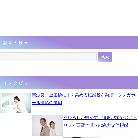
記事の検索
インタビュー
南沙良、金密輸に手を染める妊婦役を熱演 シンガポ
ール撮影の裏側
舘ひろしが明かす、撮影現場でのアド
リブと西野七瀬への絶大な信頼感