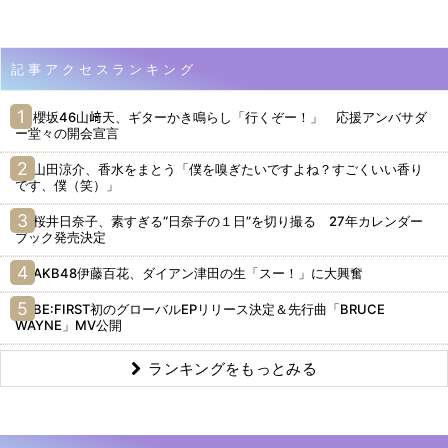
記事アクセスランキング
櫻坂46山﨑天、ギターかき鳴らし「行くぞー！」 応援アンバサダ
ー堂々の開会宣言
山田涼介、香水をまとう「僕を嗅ぎたいですよね？すごくいい香り
です、僕（笑）」
桜井日奈子、素すぎる“日奈子の１日”を切り撮る 27年カレンダー
ブック発売決定
AKB48伊藤百花、ダイアン津田の生「スー！」に大興奮
BE:FIRST初のグローバルEPリリース決定＆先行曲「BRUCE
WAYNE」MV公開
ランキングをもっとみる