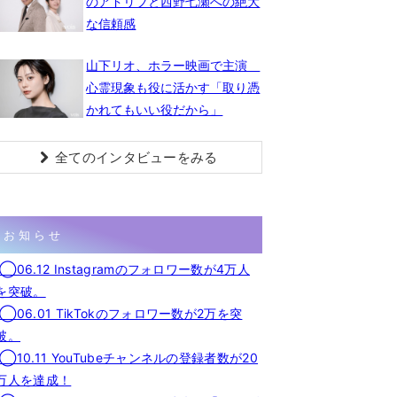
のアドリブと西野七瀬への絶大
な信頼感
山下リオ、ホラー映画で主演
心霊現象も役に活かす「取り憑
かれてもいい役だから」
全てのインタビューをみる
お知らせ
◯06.12 Instagramのフォロワー数が4万人
を突破。
◯06.01 TikTokのフォロワー数が2万を突
破。
◯10.11 YouTubeチャンネルの登録者数が20
万人を達成！