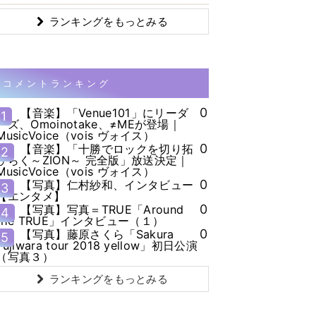
ランキングをもっとみる
コメントランキング
0
【音楽】「Venue101」にリーダ
1
ーズ、Omoinotake、≠MEが登場｜
MusicVoice（vois ヴォイス）
0
【音楽】「十勝でロックを切り拓
2
ひらく～ZION～ 完全版」放送決定｜
MusicVoice（vois ヴォイス）
0
【写真】仁村紗和、インタビュー
3
【エンタメ】
0
【写真】写真＝TRUE「Around
4
the TRUE」インタビュー（１）
0
【写真】藤原さくら「Sakura
5
Fujiwara tour 2018 yellow」初日公演
（写真３）
ランキングをもっとみる