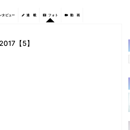
ンタビュー
連 載
フォト
動 画
d2017【5】