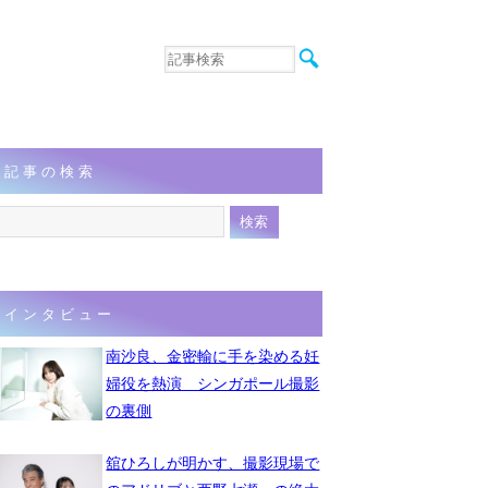
音楽
エンタメ
インタビュー
動画
記事の検索
連載
フォト
インタビュー
南沙良、金密輸に手を染める妊
婦役を熱演 シンガポール撮影
の裏側
舘ひろしが明かす、撮影現場で