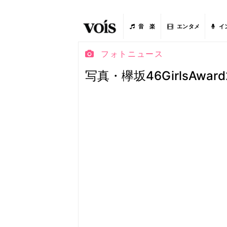
音 楽
エンタメ
イ
フォトニュース
写真・欅坂46GirlsAwar