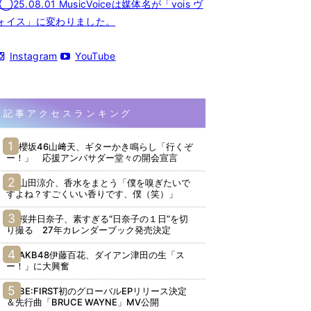
◯25.08.01 MusicVoiceは媒体名が「vois ヴ
ォイス」に変わりました。
Instagram
YouTube
記事アクセスランキング
櫻坂46山﨑天、ギターかき鳴らし「行くぞ
ー！」 応援アンバサダー堂々の開会宣言
山田涼介、香水をまとう「僕を嗅ぎたいで
すよね？すごくいい香りです、僕（笑）」
桜井日奈子、素すぎる“日奈子の１日”を切
り撮る 27年カレンダーブック発売決定
AKB48伊藤百花、ダイアン津田の生「ス
ー！」に大興奮
BE:FIRST初のグローバルEPリリース決定
＆先行曲「BRUCE WAYNE」MV公開