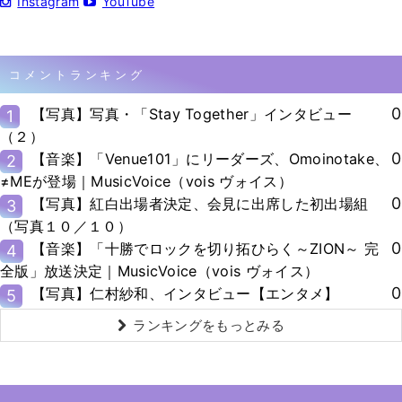
Instagram
YouTube
コメントランキング
0
【写真】写真・「Stay Together」インタビュー
1
（２）
0
【音楽】「Venue101」にリーダーズ、Omoinotake、
2
≠MEが登場｜MusicVoice（vois ヴォイス）
0
【写真】紅白出場者決定、会見に出席した初出場組
3
（写真１０／１０）
0
【音楽】「十勝でロックを切り拓ひらく～ZION～ 完
4
全版」放送決定｜MusicVoice（vois ヴォイス）
0
【写真】仁村紗和、インタビュー【エンタメ】
5
ランキングをもっとみる