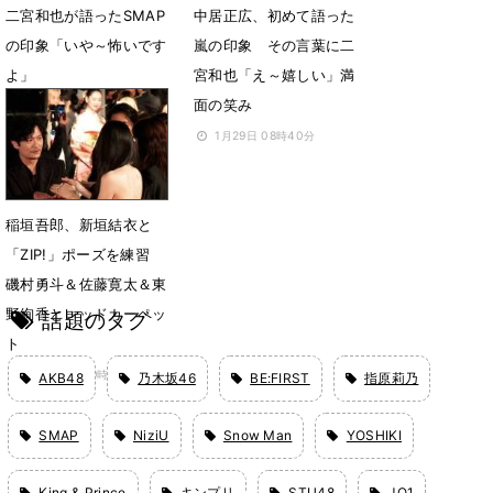
二宮和也が語ったSMAP
中居正広、初めて語った
の印象「いや～怖いです
嵐の印象 その言葉に二
よ」
宮和也「え～嬉しい」満
面の笑み
1月29日 09時20分
1月29日 08時40分
稲垣吾郎、新垣結衣と
「ZIP!」ポーズを練習
磯村勇斗＆佐藤寛太＆東
野絢香とレッドカーペッ
話題のタグ
ト
10月24日 09時16分
AKB48
乃木坂46
BE:FIRST
指原莉乃
SMAP
NiziU
Snow Man
YOSHIKI
King & Prince
キンプリ
STU48
JO1