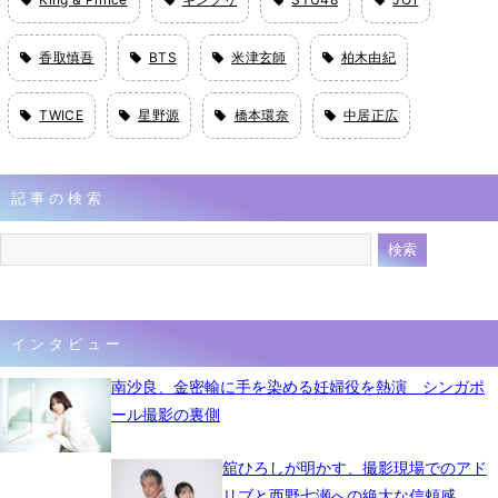
香取慎吾
BTS
米津玄師
柏木由紀
TWICE
星野源
橋本環奈
中居正広
記事の検索
インタビュー
南沙良、金密輸に手を染める妊婦役を熱演 シンガポ
ール撮影の裏側
舘ひろしが明かす、撮影現場でのアド
リブと西野七瀬への絶大な信頼感