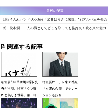
前後の記事
日韓４人組バンドGoodies「楽曲はまさに魔性」1stアルバムを発売
嵐・松本潤、一人の男としてどこを取っても格好良く映る真の魅力
関連する記事
稲垣吾郎×草彅剛×香取慎
稲垣吾郎、テレ東新番組
吾が主演、映画「クソ野
「夕陽の余韻」でナレー
郎と美しき世界」第二弾
ションを担当
「バナ穴」公開決定
4月7日 12時30分