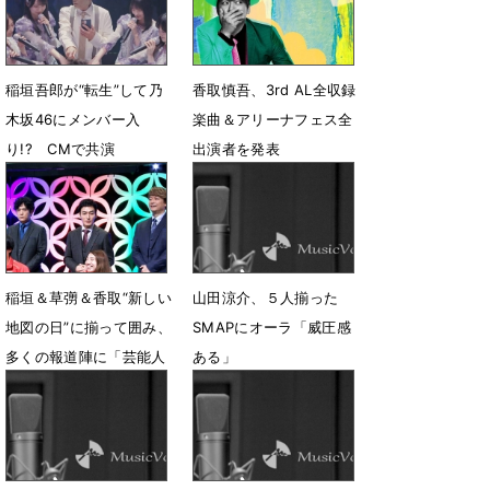
4月15日 04時04分
稲垣吾郎が“転生”して乃
香取慎吾、3rd AL全収録
木坂46にメンバー入
楽曲＆アリーナフェス全
り!? CMで共演
出演者を発表
6月17日 09時05分
11月21日 12時44分
稲垣＆草彅＆香取“新しい
山田涼介、５人揃った
地図の日”に揃って囲み、
SMAPにオーラ「威圧感
多くの報道陣に「芸能人
ある」
っぽくっていいですね」
6月30日 21時55分
9月22日 19時02分