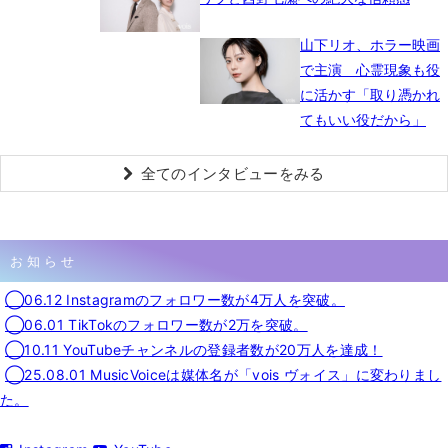
山下リオ、ホラー映画
で主演 心霊現象も役
に活かす「取り憑かれ
てもいい役だから」
全てのインタビューをみる
お知らせ
◯06.12 Instagramのフォロワー数が4万人を突破。
◯06.01 TikTokのフォロワー数が2万を突破。
◯10.11 YouTubeチャンネルの登録者数が20万人を達成！
◯25.08.01 MusicVoiceは媒体名が「vois ヴォイス」に変わりまし
た。