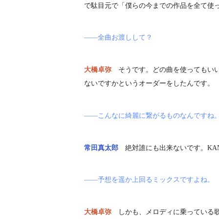
で駄目元で「僕らの今までの作品を全て使
――全曲お渡しして？
大橋卓弥
そうです。どの曲を使ってもい
ないですかというオーダーをしたんです。
――こんなに綺麗に繋がるものなんですね
常田真太郎
絶対誰にも出来ないです。KA
――予想を遥か上回るミックスですよね。
大橋卓弥
しかも、メロディに乗っている