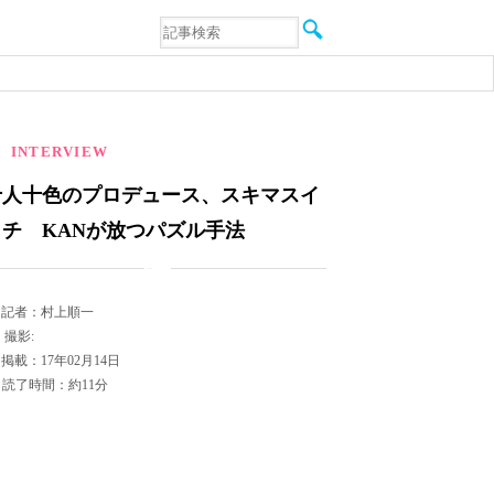
音楽
エンタメ
インタビュー
動画
連載
INTERVIEW
フォト
十人十色のプロデュース、スキマスイ
ッチ KANが放つパズル手法
記者：村上順一
撮影:
掲載：17年02月14日
読了時間：約11分