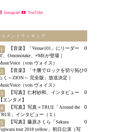
Instagram
YouTube
コメントランキング
0
【音楽】「Venue101」にリーダー
1
ズ、Omoinotake、≠MEが登場｜
MusicVoice（vois ヴォイス）
0
【音楽】「十勝でロックを切り拓ひ
2
らく～ZION～ 完全版」放送決定｜
MusicVoice（vois ヴォイス）
0
【写真】仁村紗和、インタビュー
3
【エンタメ】
0
【写真】写真＝TRUE「Around the
4
TRUE」インタビュー（１）
0
【写真】藤原さくら「Sakura
5
Fujiwara tour 2018 yellow」初日公演（写