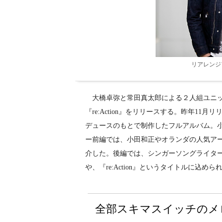
リアレンジア
大橋卓弥と常田真太郎による２人組ユニッ
『re:Action』をリリースする。昨年11月リ
デュースのもとで制作したフルアルバム。小
ー前編では、小田和正やオランダの人気アーテ
介した。後編では、シンガーソングライター
や、『re:Action』というタイトルに込
全部スキマスイッチのメ