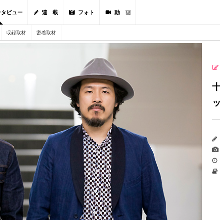
ンタビュー
連 載
フォト
動 画
収録取材
密着取材