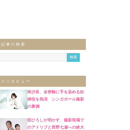
記事の検索
インタビュー
南沙良、金密輸に手を染める妊
婦役を熱演 シンガポール撮影
の裏側
舘ひろしが明かす、撮影現場で
のアドリブと西野七瀬への絶大