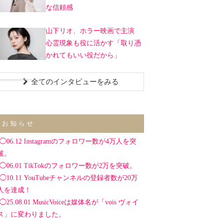
な信頼感
山下リオ、ホラー映画で主演
心霊現象も役に活かす「取り憑
かれてもいい役だから」
全てのインタビューをみる
お知らせ
◯06.12 Instagramのフォロワー数が4万人を突
破。
◯06.01 TikTokのフォロワー数が2万を突破。
◯10.11 YouTubeチャンネルの登録者数が20万
人を達成！
◯25.08.01 MusicVoiceは媒体名が「vois ヴォイ
ス」に変わりました。