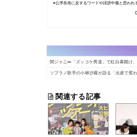
関ジャニ∞「ズッコケ男道」で紅白幕開け
ソプラノ歌手の小林沙羅が語る「出産で変
関連する記事