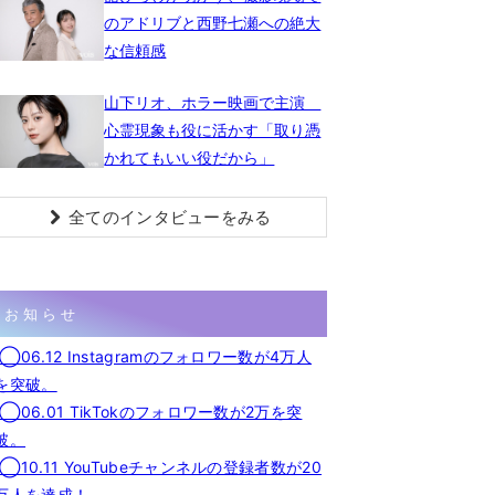
のアドリブと西野七瀬への絶大
な信頼感
山下リオ、ホラー映画で主演
心霊現象も役に活かす「取り憑
かれてもいい役だから」
全てのインタビューをみる
お知らせ
◯06.12 Instagramのフォロワー数が4万人
を突破。
◯06.01 TikTokのフォロワー数が2万を突
破。
◯10.11 YouTubeチャンネルの登録者数が20
万人を達成！