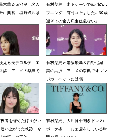
黒木華＆南沙良、名入
有村架純、走るシーンで転倒のハ
券に興奮 塩野瑛久は
プニング「有村コケました…30歳
過ぎての全力疾走は危ない」
15時52分
6月3日 07時17分
映える美デコルテ エ
有村架純＆齋藤飛鳥＆西野七瀬、
ス姿 アニメの祭典で
美の共演 アニメの祭典でオレン
ー
ジカーペットに登場
07時14分
5月25日 06時46分
“役者を辞めたほうがい
有村架純、大胆背中開きドレスに
ら這い上がった軌跡 今
ポニテ姿 「お芝居をしている時
「覚悟」の正体
間が輝いていたら」