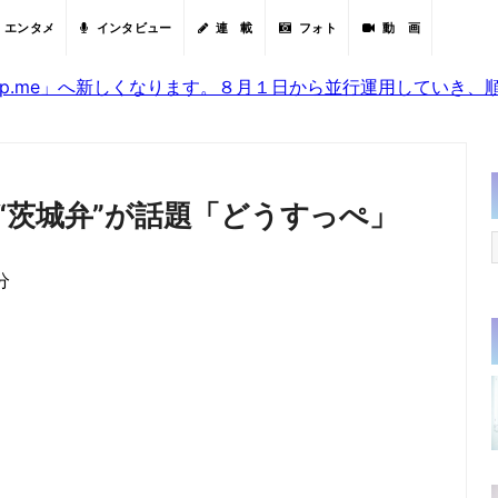
エンタメ
インタビュー
連 載
フォト
動 画
sjp.me」へ新しくなります。８月１日から並行運用していき
“茨城弁”が話題「どうすっぺ」
分