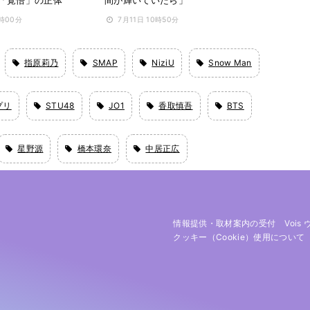
7時00分
7月11日 10時50分
指原莉乃
SMAP
NiziU
Snow Man
プリ
STU48
JO1
香取慎吾
BTS
星野源
橋本環奈
中居正広
情報提供・取材案内の受付
Vois
クッキー（cookie）使用について