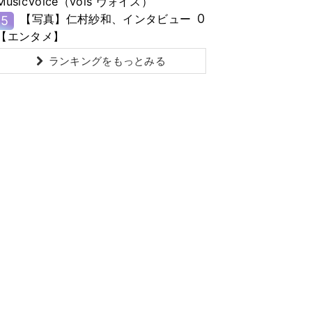
MusicVoice（vois ヴォイス）
0
【写真】仁村紗和、インタビュー
5
【エンタメ】
ランキングをもっとみる