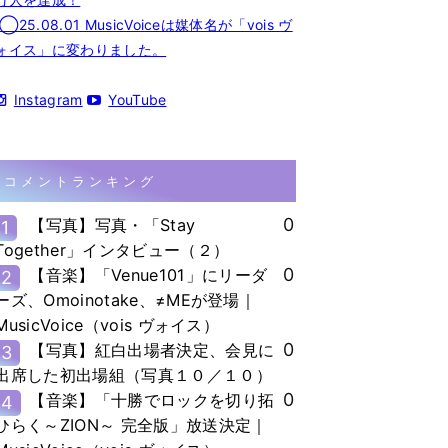
◯25.08.01 MusicVoiceは媒体名が「vois ヴ
ォイス」に変わりました。
Instagram
YouTube
コメントランキング
0
【写真】写真・「Stay
1
Together」インタビュー（２）
0
【音楽】「Venue101」にリーダ
2
ーズ、Omoinotake、≠MEが登場｜
MusicVoice（vois ヴォイス）
0
【写真】紅白出場者決定、会見に
3
出席した初出場組（写真１０／１０）
0
【音楽】「十勝でロックを切り拓
4
ひらく～ZION～ 完全版」放送決定｜