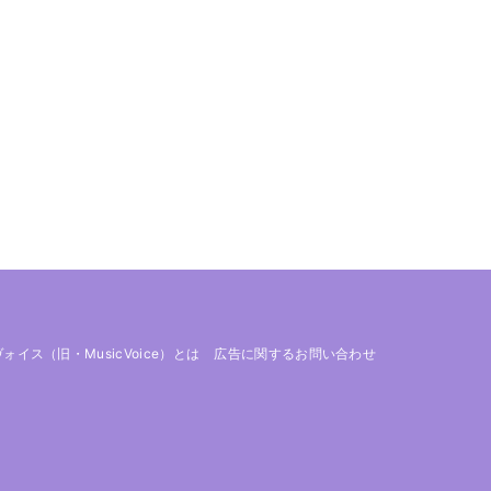
 ヴォイス（旧・MusicVoice）とは
広告に関するお問い合わせ