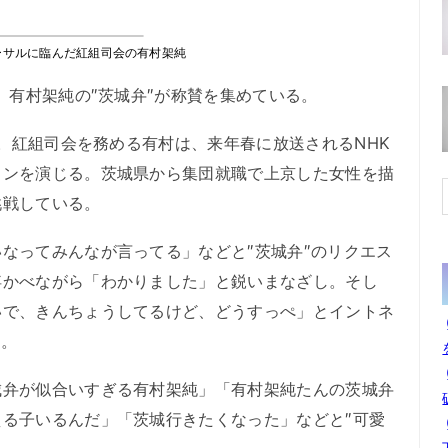
ーサルに臨んだ紅組司会の有村架純
、有村架純の″茨城弁″が称賛を集めている。
戦。紅組司会を務める有村は、来年春に放送されるNHK
インを演じる。茨城県から集団就職で上京した女性を描
挑戦している。
なってみんなが言ってる」などと″茨城弁″のリクエス
浮かべながら「わかりました」と鋭いまなざし。そし
いで、きんちょうしてるけど、どうすっぺ」とイントネ
た。
弁が似合いすぎる有村架純」「有村架純たんの茨城弁
る子いるんだ」「茨城行きたくなった」などと″可愛