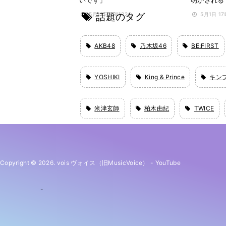
話題のタグ
5月12日 18時22分
5月1日 1
AKB48
乃木坂46
BE:FIRST
YOSHIKI
King & Prince
キン
米津玄師
柏木由紀
TWICE
Copyright © 2026. vois ヴォイス（旧MusicVoice）
-
YouTube
-