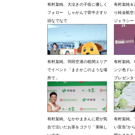
有村架純、大泣きの子役に優しく
有村架純＆
フォロー しゃがんで背中さすり
り純金航空
頭なでなで
ジェラシー
7月2日 18時15分
6月23日 
有村架純、羽田空港の税関エリア
有村架純、
でイベント「まさかこのような場
ンジ色ドレ
所で」
プレゼンタ
5月27日 06時51分
5月25日 
有村架純、なかやまきんに君が気
有村架純、
合で注いだお茶をゴクリ「美味し
い宣告”か
いです」
明かされる