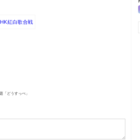
NHK紅白歌合戦
話題「どうすっぺ」
）