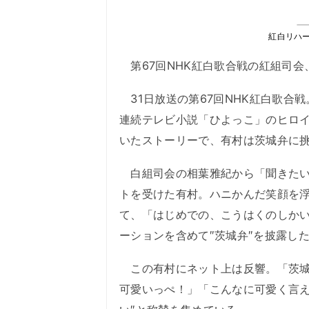
紅白リハ
第67回NHK紅白歌合戦の紅組司会
31日放送の第67回NHK紅白歌合
連続テレビ小説「ひよっこ」のヒロ
いたストーリーで、有村は茨城弁に
白組司会の相葉雅紀から「聞きたい
トを受けた有村。ハニかんだ笑顔を
て、「はじめでの、こうはくのしか
ーションを含めて″茨城弁″を披露し
この有村にネット上は反響。「茨城
可愛いっぺ！」「こんなに可愛く言え