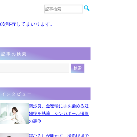
音楽
エンタメ
、順次移行してまいります。
インタビュー
動画
連載
フォト
記事の検索
インタビュー
南沙良、金密輸に手を染める妊
婦役を熱演 シンガポール撮影
の裏側
舘ひろしが明かす、撮影現場で