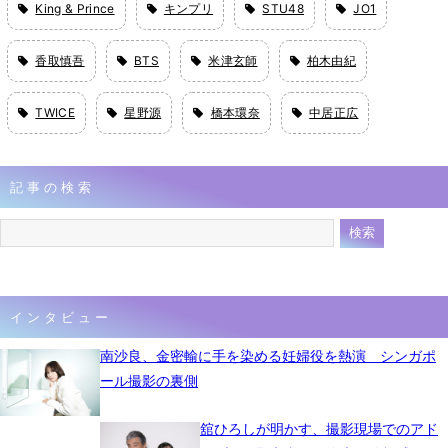
King & Prince
キンプリ
STU48
JO1
香取慎吾
BTS
米津玄師
柏木由紀
TWICE
星野源
橋本環奈
中居正広
記事の検索
インタビュー
南沙良、金密輸に手を染める妊婦役を熱演 シンガポ
ール撮影の裏側
舘ひろしが明かす、撮影現場でのアド