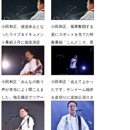
2月29日 12時00分
小田和正、放送休止とな
小田和正、孤軍奮闘する
ったライブ＆ドキュメン
姿にスポットを当てた特
ト番組２月に放送決定
集番組「こんどこそ、君
と!!」放送決定
1月11日 18時30分
11月21日 18時50分
小田和正「みんなの歌う
小田和正「会えてよかっ
声が本当によく聞こえま
たです」サンドーム福井
した」地元横浜でツアー
を皮切りに追加公演スタ
ファイナル トータル45
ート 新曲も初披露
万人を動員
5月3日 23時20分
8月3日 22時16分