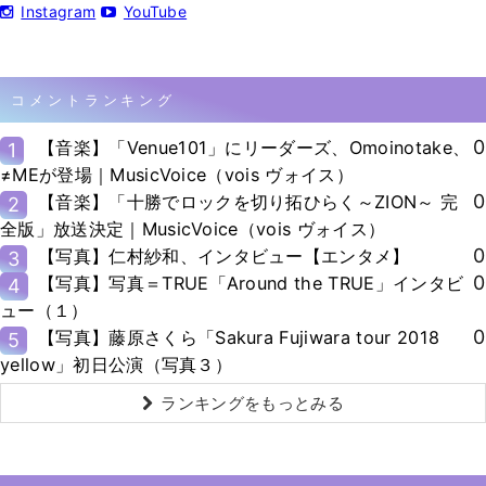
Instagram
YouTube
コメントランキング
0
【音楽】「Venue101」にリーダーズ、Omoinotake、
1
≠MEが登場｜MusicVoice（vois ヴォイス）
0
【音楽】「十勝でロックを切り拓ひらく～ZION～ 完
2
全版」放送決定｜MusicVoice（vois ヴォイス）
0
【写真】仁村紗和、インタビュー【エンタメ】
3
0
【写真】写真＝TRUE「Around the TRUE」インタビ
4
ュー（１）
0
【写真】藤原さくら「Sakura Fujiwara tour 2018
5
yellow」初日公演（写真３）
ランキングをもっとみる