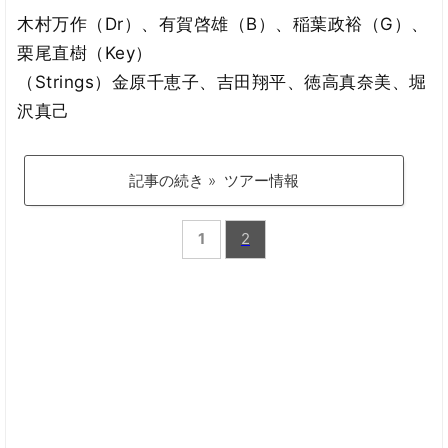
木村万作（Dr）、有賀啓雄（B）、稲葉政裕（G）、
栗尾直樹（Key）
（Strings）金原千恵子、吉田翔平、徳高真奈美、堀
沢真己
記事の続き » ツアー情報
1
2