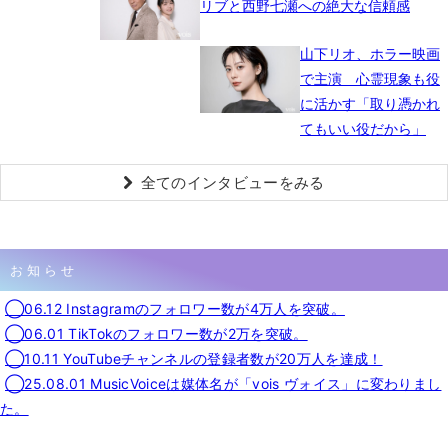
リブと西野七瀬への絶大な信頼感
山下リオ、ホラー映画
で主演 心霊現象も役
に活かす「取り憑かれ
てもいい役だから」
全てのインタビューをみる
お知らせ
◯06.12 Instagramのフォロワー数が4万人を突破。
◯06.01 TikTokのフォロワー数が2万を突破。
◯10.11 YouTubeチャンネルの登録者数が20万人を達成！
◯25.08.01 MusicVoiceは媒体名が「vois ヴォイス」に変わりまし
た。