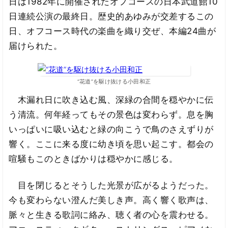
日は1982年に開催されたオフコースの日本武道館10
日連続公演の最終日。歴史的あゆみが交差するこの
日、オフコース時代の楽曲を織り交ぜ、本編24曲が
届けられた。
“花道”を駆け抜ける小田和正
木漏れ日に吹き込む風、深緑の合間を穏やかに伝
う清流。何年経ってもその景色は変わらず。息を胸
いっぱいに吸い込むと緑の向こうで鳥のさえずりが
響く。ここに来る度に幼き頃を思い起こす。都会の
喧騒もこのときばかりは穏やかに感じる。
目を閉じるとそうした光景が広がるようだった。
今も変わらない澄んだ美しき声。高く響く歌声は、
脈々と生きる歌詞に絡み、聴く者の心を震わせる。