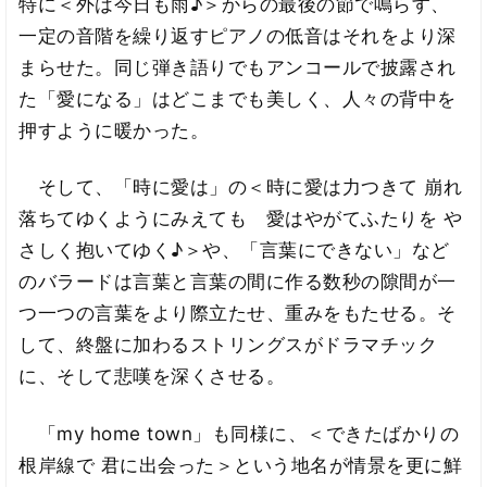
特に＜外は今日も雨♪＞からの最後の節で鳴らす、
一定の音階を繰り返すピアノの低音はそれをより深
まらせた。同じ弾き語りでもアンコールで披露され
た「愛になる」はどこまでも美しく、人々の背中を
押すように暖かった。
そして、「時に愛は」の＜時に愛は力つきて 崩れ
落ちてゆくようにみえても 愛はやがてふたりを や
さしく抱いてゆく♪＞や、「言葉にできない」など
のバラードは言葉と言葉の間に作る数秒の隙間が一
つ一つの言葉をより際立たせ、重みをもたせる。そ
して、終盤に加わるストリングスがドラマチック
に、そして悲嘆を深くさせる。
「my home town」も同様に、＜できたばかりの
根岸線で 君に出会った＞という地名が情景を更に鮮