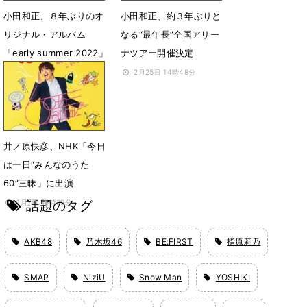
小田和正、８年ぶりのオ
小田和正、約３年ぶりと
リジナル・アルバム
なる“最年長”全国アリー
「early summer 2022」
ナツアー開催決定
発売決定
2月25日 14時48分
4月29日 07時00分
井ノ原快彦、NHK「今日
は一日“みんなのうた
60”三昧」に出演
話題のタグ
1月7日 15時29分
AKB48
乃木坂46
BE:FIRST
指原莉乃
SMAP
NiziU
Snow Man
YOSHIKI