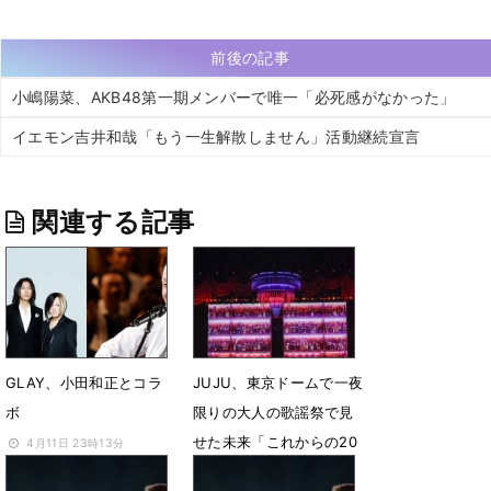
前後の記事
小嶋陽菜、AKB48第一期メンバーで唯一「必死感がなかった」
イエモン吉井和哉「もう一生解散しません」活動継続宣言
関連する記事
GLAY、小田和正とコラ
JUJU、東京ドームで一夜
ボ
限りの大人の歌謡祭で見
せた未来「これからの20
4月11日 23時13分
年に続くように」