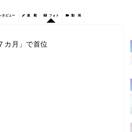
ンタビュー
連 載
フォト
動 画
７カ月」で首位