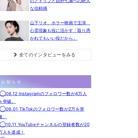
のアドリブと西野七瀬への絶大
な信頼感
山下リオ、ホラー映画で主演
心霊現象も役に活かす「取り憑
かれてもいい役だから」
全てのインタビューをみる
お知らせ
◯06.12 Instagramのフォロワー数が4万人
を突破。
◯06.01 TikTokのフォロワー数が2万を突
破。
◯10.11 YouTubeチャンネルの登録者数が20
万人を達成！