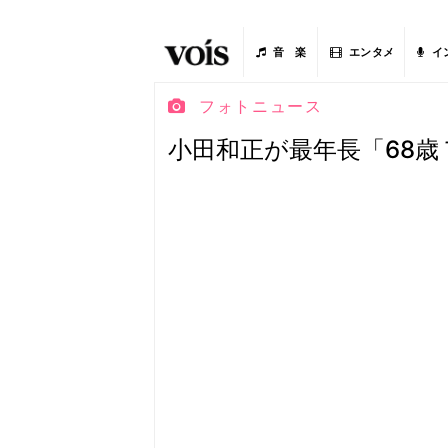
音 楽
エンタメ
イ
フォトニュース
小田和正が最年長「68歳