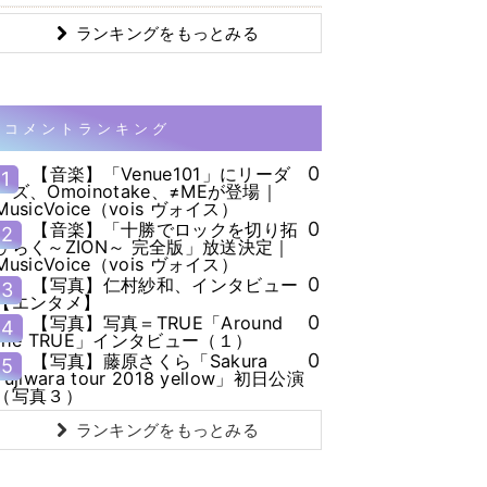
ランキングをもっとみる
コメントランキング
0
【音楽】「Venue101」にリーダ
1
ーズ、Omoinotake、≠MEが登場｜
MusicVoice（vois ヴォイス）
0
【音楽】「十勝でロックを切り拓
2
ひらく～ZION～ 完全版」放送決定｜
MusicVoice（vois ヴォイス）
0
【写真】仁村紗和、インタビュー
3
【エンタメ】
0
【写真】写真＝TRUE「Around
4
the TRUE」インタビュー（１）
0
【写真】藤原さくら「Sakura
5
Fujiwara tour 2018 yellow」初日公演
（写真３）
ランキングをもっとみる