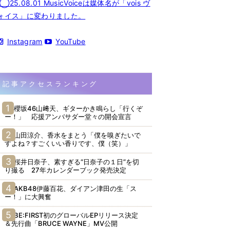
◯25.08.01 MusicVoiceは媒体名が「vois ヴ
ォイス」に変わりました。
Instagram
YouTube
記事アクセスランキング
櫻坂46山﨑天、ギターかき鳴らし「行くぞ
ー！」 応援アンバサダー堂々の開会宣言
山田涼介、香水をまとう「僕を嗅ぎたいで
すよね？すごくいい香りです、僕（笑）」
桜井日奈子、素すぎる“日奈子の１日”を切
り撮る 27年カレンダーブック発売決定
AKB48伊藤百花、ダイアン津田の生「ス
ー！」に大興奮
BE:FIRST初のグローバルEPリリース決定
＆先行曲「BRUCE WAYNE」MV公開