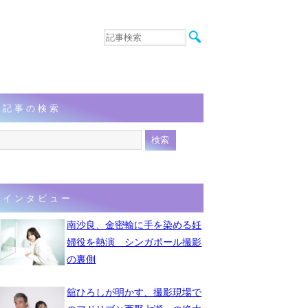
音楽
エンタメ
インタビュー
動画
記事の検索
連載
フォト
インタビュー
南沙良、金密輸に手を染める妊
婦役を熱演 シンガポール撮影
の裏側
舘ひろしが明かす、撮影現場で