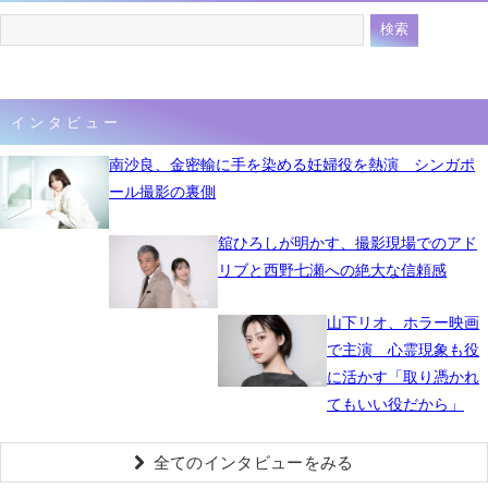
インタビュー
南沙良、金密輸に手を染める妊婦役を熱演 シンガポ
ール撮影の裏側
舘ひろしが明かす、撮影現場でのアド
リブと西野七瀬への絶大な信頼感
山下リオ、ホラー映画
で主演 心霊現象も役
に活かす「取り憑かれ
てもいい役だから」
全てのインタビューをみる