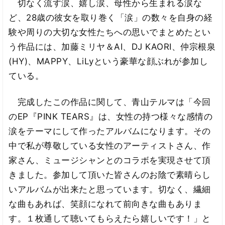
切なく流す涙、嬉し涙、母性から生まれる涙な
ど、28歳の彼女を取り巻く「涙」の数々を自身の経
験や周りの大切な女性たちへの思いでまとめたとい
う作品には、加藤ミリヤ＆AI、DJ KAORI、仲宗根泉
(HY)、MAPPY、LiLyという豪華な顔ぶれが参加し
ている。
完成したこの作品に関して、青山テルマは「今回
のEP『PINK TEARS』は、女性の持つ様々な感情の
涙をテーマにして作ったアルバムになります。その
中で私が尊敬している女性のアーティストさん、作
家さん、ミュージシャンとのコラボを実現させて頂
きました。参加して頂いた皆さんのお陰で素晴らし
いアルバムが出来たと思っています。切なく、繊細
な曲もあれば、笑顔になれて前向きな曲もありま
す。１枚通して聴いてもらえたら嬉しいです！」と