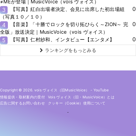
≠MEが登場｜MusicVoice（vois ヴォイス）
0
【写真】紅白出場者決定、会見に出席した初出場組
3
（写真１０／１０）
0
【音楽】「十勝でロックを切り拓ひらく～ZION～ 完
4
全版」放送決定｜MusicVoice（vois ヴォイス）
0
【写真】仁村紗和、インタビュー【エンタメ】
5
ランキングをもっとみる
Copyright © 2026. vois ヴォイス（旧MusicVoice）
-
YouTube
情報提供・取材案内の受付
Vois ヴォイス（旧・MusicVoice）とは
広告に関するお問い合わせ
クッキー（cookie）使用について
-