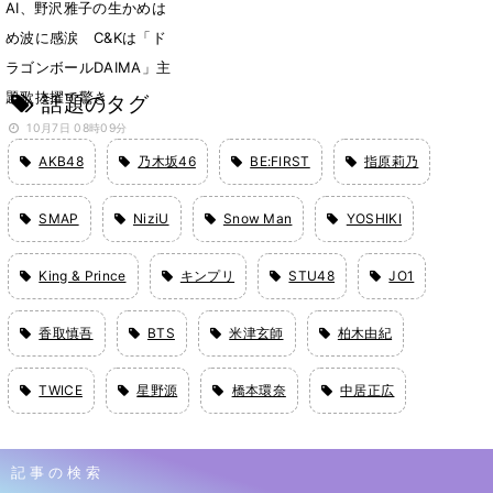
AI、野沢雅子の生かめは
め波に感涙 C&Kは「ド
ラゴンボールDAIMA」主
題歌抜擢で驚き
話題のタグ
10月7日 08時09分
AKB48
乃木坂46
BE:FIRST
指原莉乃
SMAP
NiziU
Snow Man
YOSHIKI
King & Prince
キンプリ
STU48
JO1
香取慎吾
BTS
米津玄師
柏木由紀
TWICE
星野源
橋本環奈
中居正広
記事の検索