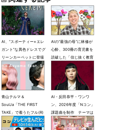
AI、“スポーティー×エレ
AIの“最強の母”に林修が
ガント”な異色ドレスでグ
心酔、300冊の育児書を
リーンカーペットに登場
読破した「信じ抜く教育
論」
6月10日 16時51分
2月27日 17時00分
青山テルマ＆
AI・反田恭平・ワンワ
SoulJa「THE FIRST
ン、2026年度「Nコン」
TAKE」で着うたフル(R)
課題曲を制作 テーマは
大ヒットラブソングを披
「どきん」
露
10月13日 20時41分