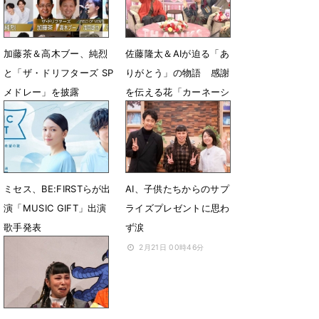
2月6日 18時03分
加藤茶＆高木ブー、純烈
佐藤隆太＆AIが迫る「あ
と「ザ・ドリフターズ SP
りがとう」の物語 感謝
メドレー」を披露
を伝える花「カーネーシ
ョン」に迫る
10月7日 12時00分
7月13日 10時00分
ミセス、BE:FIRSTらが出
AI、子供たちからのサプ
演「MUSIC GIFT」出演
ライズプレゼントに思わ
歌手発表
ず涙
7月12日 13時10分
2月21日 00時46分