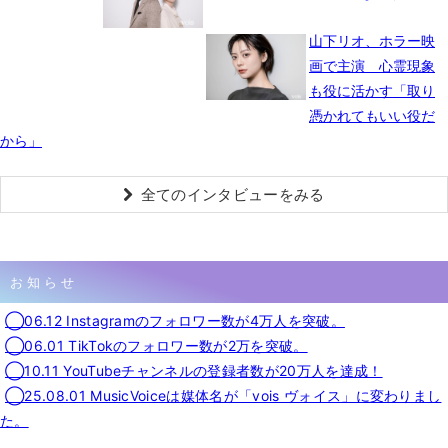
山下リオ、ホラー映
画で主演 心霊現象
も役に活かす「取り
憑かれてもいい役だ
から」
全てのインタビューをみる
お知らせ
◯06.12 Instagramのフォロワー数が4万人を突破。
◯06.01 TikTokのフォロワー数が2万を突破。
◯10.11 YouTubeチャンネルの登録者数が20万人を達成！
◯25.08.01 MusicVoiceは媒体名が「vois ヴォイス」に変わりまし
た。