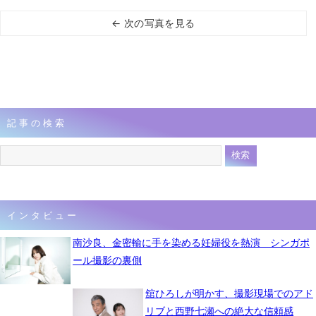
← 次の写真を見る
記事の検索
インタビュー
南沙良、金密輸に手を染める妊婦役を熱演 シンガポ
ール撮影の裏側
舘ひろしが明かす、撮影現場でのアド
リブと西野七瀬への絶大な信頼感