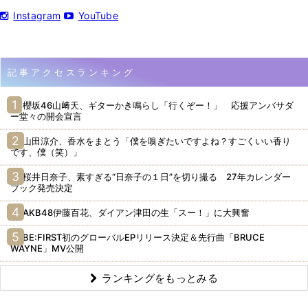
Instagram
YouTube
記事アクセスランキング
櫻坂46山﨑天、ギターかき鳴らし「行くぞー！」 応援アンバサダ
ー堂々の開会宣言
山田涼介、香水をまとう「僕を嗅ぎたいですよね？すごくいい香り
です、僕（笑）」
桜井日奈子、素すぎる“日奈子の１日”を切り撮る 27年カレンダー
ブック発売決定
AKB48伊藤百花、ダイアン津田の生「スー！」に大興奮
BE:FIRST初のグローバルEPリリース決定＆先行曲「BRUCE
WAYNE」MV公開
ランキングをもっとみる