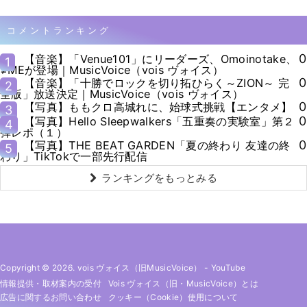
コメントランキング
0
【音楽】「Venue101」にリーダーズ、Omoinotake、
1
≠MEが登場｜MusicVoice（vois ヴォイス）
0
【音楽】「十勝でロックを切り拓ひらく～ZION～ 完
2
全版」放送決定｜MusicVoice（vois ヴォイス）
0
【写真】ももクロ高城れに、始球式挑戦【エンタメ】
3
0
【写真】Hello Sleepwalkers「五重奏の実験室」第２
4
弾レポ（１）
0
【写真】THE BEAT GARDEN「夏の終わり 友達の終
5
わり」TikTokで一部先行配信
ランキングをもっとみる
Copyright © 2026. vois ヴォイス（旧MusicVoice）
-
YouTube
情報提供・取材案内の受付
Vois ヴォイス（旧・MusicVoice）とは
広告に関するお問い合わせ
クッキー（cookie）使用について