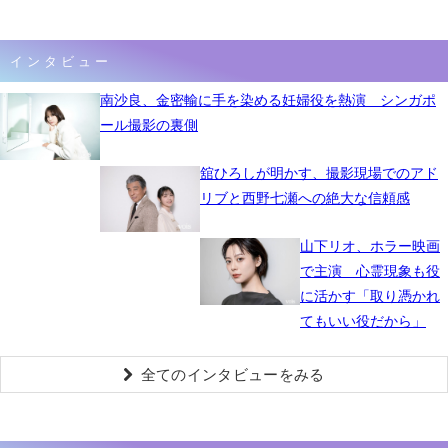
インタビュー
南沙良、金密輸に手を染める妊婦役を熱演 シンガポ
ール撮影の裏側
舘ひろしが明かす、撮影現場でのアド
リブと西野七瀬への絶大な信頼感
山下リオ、ホラー映画
で主演 心霊現象も役
に活かす「取り憑かれ
てもいい役だから」
全てのインタビューをみる