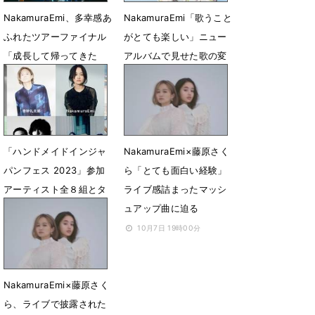
NakamuraEmi、多幸感あ
NakamuraEmi「歌うこと
ふれたツアーファイナル
がとても楽しい」ニュー
「成長して帰ってきた
アルバムで見せた歌の変
い」
化
11月16日 18時00分
7月6日 12時00分
「ハンドメイドインジャ
NakamuraEmi×藤原さく
パンフェス 2023」参加
ら「とても面白い経験」
アーティスト全８組とタ
ライブ感詰まったマッシ
イムテーブルを公開
ュアップ曲に迫る
6月5日 23時30分
10月7日 19時00分
NakamuraEmi×藤原さく
ら、ライブで披露された