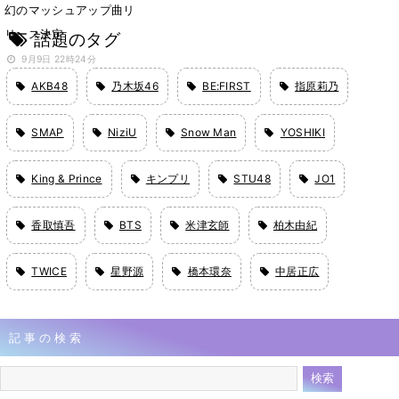
幻のマッシュアップ曲リ
リース決定
話題のタグ
9月9日 22時24分
AKB48
乃木坂46
BE:FIRST
指原莉乃
SMAP
NiziU
Snow Man
YOSHIKI
King & Prince
キンプリ
STU48
JO1
香取慎吾
BTS
米津玄師
柏木由紀
TWICE
星野源
橋本環奈
中居正広
記事の検索