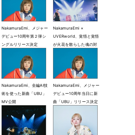
NakamuraEmi、メジャー
NakamuraEmi ×
デビュー10周年第２弾シ
UVERworld、覚悟と覚悟
ングルリリース決定
が火花を散らした魂の対
バン
6月22日 22時13分
2月9日 08時00分
NakamuraEmi、全編AI技
NakamuraEmi、メジャー
術を使った新曲「UBU」
デビュー10周年当日に新
MV公開
曲「UBU」リリース決定
1月20日 19時03分
1月5日 14時41分