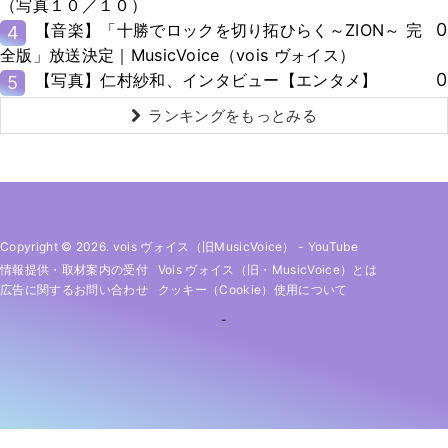
（写真１０／１０）
0
【音楽】「十勝でロックを切り拓ひらく～ZION～ 完
4
全版」放送決定｜MusicVoice（vois ヴォイス）
0
【写真】仁村紗和、インタビュー【エンタメ】
5
ランキングをもっとみる
Copyright © 2026. vois ヴォイス（旧MusicVoice）
-
YouTube
情報提供・取材案内の受付
Vois ヴォイス（旧・MusicVoice）とは
広告に関するお問い合わせ
クッキー（cookie）使用について
-