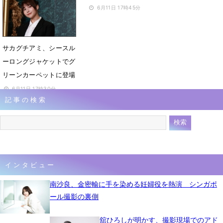
6月11日 22時31分
6月11日 17時45分
サカグチアミ、シースル
ーロングジャケットでグ
リーンカーペットに登場
6月11日 17時30分
記事の検索
インタビュー
南沙良、金密輸に手を染める妊婦役を熱演 シンガポ
ール撮影の裏側
舘ひろしが明かす、撮影現場でのアド