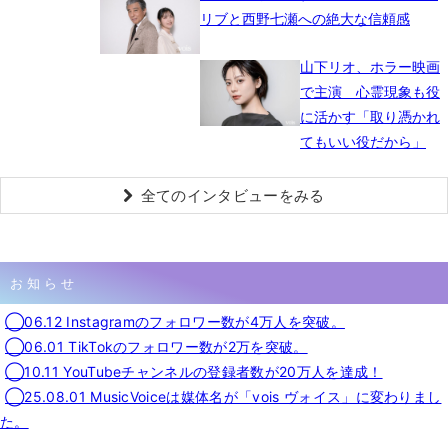
リブと西野七瀬への絶大な信頼感
山下リオ、ホラー映画
で主演 心霊現象も役
に活かす「取り憑かれ
てもいい役だから」
全てのインタビューをみる
お知らせ
◯06.12 Instagramのフォロワー数が4万人を突破。
◯06.01 TikTokのフォロワー数が2万を突破。
◯10.11 YouTubeチャンネルの登録者数が20万人を達成！
◯25.08.01 MusicVoiceは媒体名が「vois ヴォイス」に変わりまし
た。