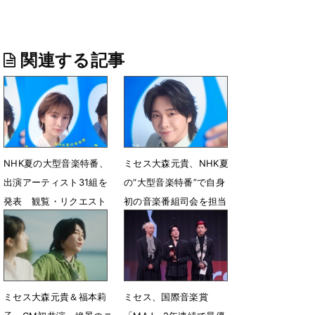
関連する記事
NHK夏の大型音楽特番、
ミセス大森元貴、NHK夏
出演アーティスト31組を
の“大型音楽特番”で自身
発表 観覧・リクエスト
初の音楽番組司会を担当
メッセージ募集開始
「お声がけいただき大変
光栄」
7月3日 22時00分
6月30日 13時23分
ミセス大森元貴＆福本莉
ミセス、国際音楽賞