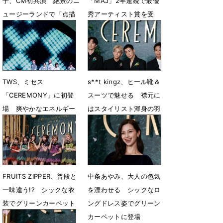
子、CM初共演 絶景のニ
「MAJ」2年連続で最優
ュージーランドで「点描
秀アーティスト賞を受
の唄」Aco ver.披露
賞 大森元貴「報われて
よかった」
6月22日 06時00分
6月14日 07時00分
TWS、ミセス
s**t kingz、ヒール靴＆
「CEREMONY」に初登
スーツで魅せる 襟元に
場 爽やかなエネルギー
はスタイリスト渾身の羽
で会場を魅了
飾り
6月12日 13時02分
6月11日 23時18分
FRUITS ZIPPER、普段と
中条あやみ、大人の色気
一味違う!? シックな衣
を漂わせる シックなロ
装でグリーンカーペット
ングドレス姿でグリーン
に登場
カーペットに登場