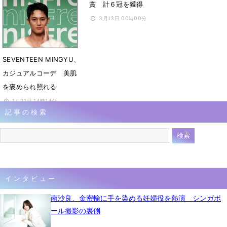
WONWOO「THE FIRST
賞 計６冠を獲得
TAKE」初登場
3月13日 00時00分
7月8日 17時53分
SEVENTEEN MINGYU、
カジュアルコーデ 美肌
を褒められ照れる
1月31日 14時14分
記事の検索
インタビュー
南沙良、金密輸に手を染める妊婦役を熱演 シンガポ
ール撮影の裏側