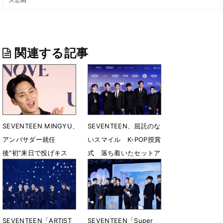
関連する記事
SEVENTEEN MINGYU、
SEVENTEEN、屈託のな
アンバサダー就任
いスマイル K-POP授賞
後"初”来日で投げキス
式 落ち着いたセットア
ップで登場
6月19日 12時17分
11月26日 08時18分
SEVENTEEN「ARTIST
SEVENTEEN「Super