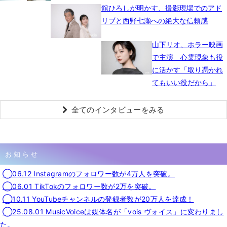
舘ひろしが明かす、撮影現場でのアド
リブと西野七瀬への絶大な信頼感
山下リオ、ホラー映画
で主演 心霊現象も役
に活かす「取り憑かれ
てもいい役だから」
全てのインタビューをみる
お知らせ
◯06.12 Instagramのフォロワー数が4万人を突破。
◯06.01 TikTokのフォロワー数が2万を突破。
◯10.11 YouTubeチャンネルの登録者数が20万人を達成！
◯25.08.01 MusicVoiceは媒体名が「vois ヴォイス」に変わりまし
た。