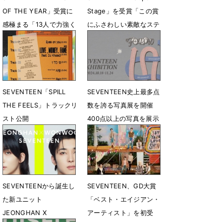
OF THE YEAR」受賞に
Stage」を受賞「この賞
感極まる「13人で力強く
にふさわしい素敵なステ
進んでいきます」
ージを披露したい」
11月23日 18時54分
11月23日 15時45分
SEVENTEEN「SPILL
SEVENTEEN史上最多点
THE FEELS」トラックリ
数を誇る写真展を開催
スト公開
400点以上の写真を展示
10月3日 22時35分
8月16日 18時04分
SEVENTEENから誕生し
SEVENTEEN、GD大賞
た新ユニット
「ベスト・エイジアン・
JEONGHAN X
アーティスト」を初受