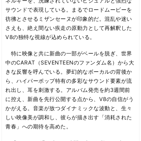
ネルギーを、洗練されていないビジュアルと強烈な
サウンドで表現している。まるでロードムービーを
彷彿とさせるミザンセーヌが印象的だ。混乱や迷い
さえも、絶え間ない疾走の原動力として再解釈した
V8の独特な視線が込められている。
特に映像と共に新曲の一部がベールを脱ぎ、世界
中のCARAT（SEVENTEENのファンダム名）から大
きな反響を呼んでいる。夢幻的なボーカルの背後か
ら、ハイパーポップ特有の多彩なサウンド要素が流
れ出し、耳を刺激する。アルバム発売を約3週間前
に控え、新曲を先行公開する点から、V8の自信がう
かがえる。音楽が放つダイナミックな波動と、生々
しい映像美が調和し、彼らが描き出す「消耗された
青春」への期待を高めた。