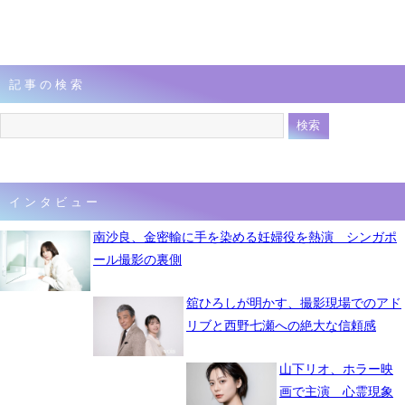
記事の検索
インタビュー
南沙良、金密輸に手を染める妊婦役を熱演 シンガポ
ール撮影の裏側
舘ひろしが明かす、撮影現場でのアド
リブと西野七瀬への絶大な信頼感
山下リオ、ホラー映
画で主演 心霊現象