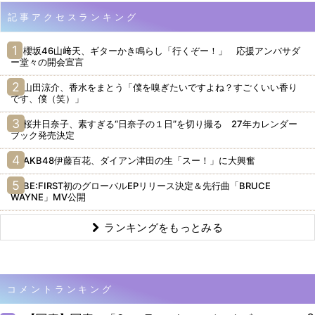
記事アクセスランキング
櫻坂46山﨑天、ギターかき鳴らし「行くぞー！」 応援アンバサダ
ー堂々の開会宣言
山田涼介、香水をまとう「僕を嗅ぎたいですよね？すごくいい香り
です、僕（笑）」
桜井日奈子、素すぎる“日奈子の１日”を切り撮る 27年カレンダー
ブック発売決定
AKB48伊藤百花、ダイアン津田の生「スー！」に大興奮
BE:FIRST初のグローバルEPリリース決定＆先行曲「BRUCE
WAYNE」MV公開
ランキングをもっとみる
コメントランキング