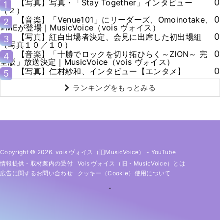
0
【写真】写真・「Stay Together」インタビュー
1
（２）
0
【音楽】「Venue101」にリーダーズ、Omoinotake、
2
≠MEが登場｜MusicVoice（vois ヴォイス）
0
【写真】紅白出場者決定、会見に出席した初出場組
3
（写真１０／１０）
0
【音楽】「十勝でロックを切り拓ひらく～ZION～ 完
4
全版」放送決定｜MusicVoice（vois ヴォイス）
0
【写真】仁村紗和、インタビュー【エンタメ】
5
ランキングをもっとみる
Copyright © 2026. vois ヴォイス（旧MusicVoice）
-
YouTube
情報提供・取材案内の受付
Vois ヴォイス（旧・MusicVoice）とは
広告に関するお問い合わせ
クッキー（cookie）使用について
-