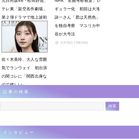
元日向坂46・松田好花、
NHK「名曲考察教室」レ
テレ東「架空名作劇場」
ギュラー化 初回は大滝
第２弾ドラマで地上波初
詠一さん「君は天然色」
主演
を独自考察 マユリカ中
谷が大号泣
4月24日 12時00分
4月16日 12時39分
佐々木美玲、大人な雰囲
気でランウェイ 初出演
の関コレに「関西出身な
ので嬉しい」
記事の検索
4月13日 06時50分
インタビュー