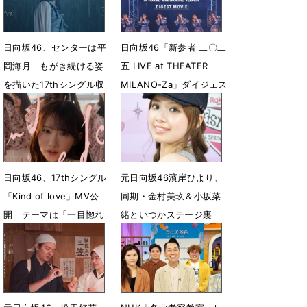
日向坂46、センターは平
日向坂46「新参者 二〇二
岡海月 もがき続ける姿
五 LIVE at THEATER
を描いた17thシングル収
MILANO-Za」ダイジェス
録曲「Empty」MV公開
ト映像公開
5月15日 12時15分
5月12日 19時00分
日向坂46、17thシングル
元日向坂46濱岸ひより、
「Kind of love」MV公
同期・金村美玖＆小坂菜
開 テーマは「一目惚れ
緒といつかステージ裏
の瞬間」
で… 「ガルアワ」イン
タビュー
5月6日 23時49分
4月26日 12時00分