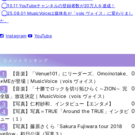
◯10.11 YouTubeチャンネルの登録者数が20万人を達成！
◯25.08.01 MusicVoiceは媒体名が「vois ヴォイス」に変わりまし
た。
Instagram
YouTube
コメントランキング
0
【音楽】「Venue101」にリーダーズ、Omoinotake、
1
≠MEが登場｜MusicVoice（vois ヴォイス）
0
【音楽】「十勝でロックを切り拓ひらく～ZION～ 完
2
全版」放送決定｜MusicVoice（vois ヴォイス）
0
【写真】仁村紗和、インタビュー【エンタメ】
3
0
【写真】写真＝TRUE「Around the TRUE」インタビ
4
ュー（１）
0
【写真】藤原さくら「Sakura Fujiwara tour 2018
5
yellow」初日公演（写真３）