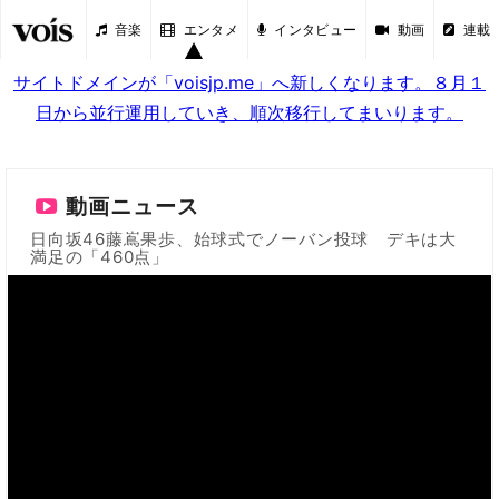
音楽
エンタメ
インタビュー
動画
連載
サイトドメインが「voisjp.me」へ新しくなります。８月１
日から並行運用していき、順次移行してまいります。
動画ニュース
日向坂46藤嶌果歩、始球式でノーバン投球 デキは大
満足の「460点」