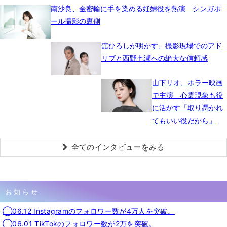
南沙良、金密輸に手を染める妊婦役を熱演 シンガポ
ール撮影の裏側
舘ひろしが明かす、撮影現場でのアド
リブと西野七瀬への絶大な信頼感
山下リオ、ホラー映画
で主演 心霊現象も役
に活かす「取り憑かれ
てもいい役だから」
全てのインタビューをみる
お知らせ
◯06.12 Instagramのフォロワー数が4万人を突破。
◯06.01 TikTokのフォロワー数が2万を突破。