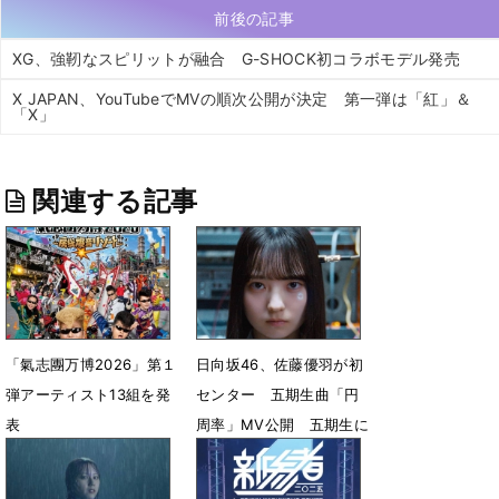
前後の記事
XG、強靭なスピリットが融合 G-SHOCK初コラボモデル発売
X JAPAN、YouTubeでMVの順次公開が決定 第一弾は「紅」＆
「X」
関連する記事
「氣志團万博2026」第１
日向坂46、佐藤優羽が初
弾アーティスト13組を発
センター 五期生曲「円
表
周率」MV公開 五期生に
よる単独公演も開催決定
7月1日 18時43分
5月18日 22時37分