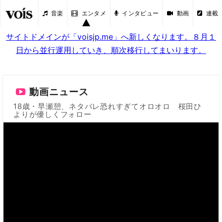
音楽
エンタメ
インタビュー
動画
連載
サイトドメインが「voisjp.me」へ新しくなります。８月１
日から並行運用していき、順次移行してまいります。
動画ニュース
18歳・早瀬憩、ネタバレ恐れすぎてオロオロ 桜田ひ
よりが優しくフォロー