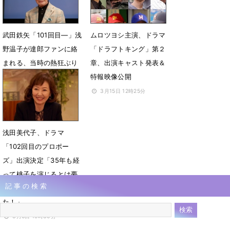
武田鉄矢「101回目―」浅
ムロツヨシ主演、ドラマ
野温子が達郎ファンに絡
「ドラフトキング」第２
まれる、当時の熱狂ぶり
章、出演キャスト発表＆
明かす
特報映像公開
3月19日 19時39分
3月15日 12時25分
浅田美代子、ドラマ
「102回目のプロポー
ズ」出演決定「35年も経
って桃子を演じるとは夢
記事の検索
にも思っていなかっ
た！」
3月6日 19時30分