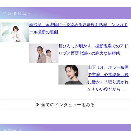
インタビュー
南沙良、金密輸に手を染める妊婦役を熱演 シンガポ
ール撮影の裏側
舘ひろしが明かす、撮影現場でのアド
リブと西野七瀬への絶大な信頼感
山下リオ、ホラー映画
で主演 心霊現象も役
に活かす「取り憑かれ
てもいい役だから」
全てのインタビューをみる
お知らせ