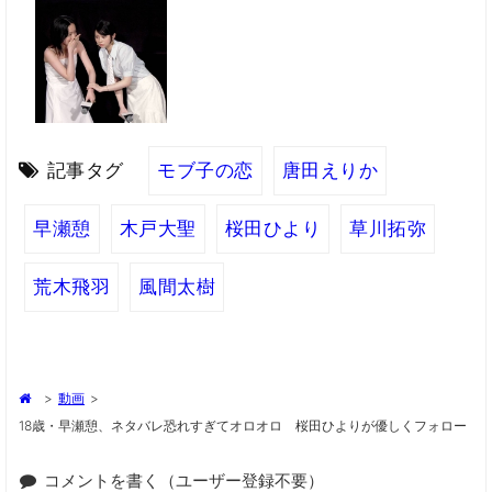
記事タグ
モブ子の恋
唐田えりか
早瀬憩
木戸大聖
桜田ひより
草川拓弥
荒木飛羽
風間太樹
>
動画
>
18歳・早瀬憩、ネタバレ恐れすぎてオロオロ 桜田ひよりが優しくフォロー
コメントを書く（ユーザー登録不要）