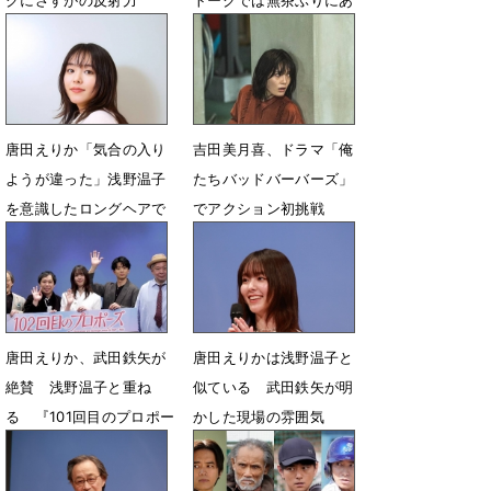
グにさすがの反射力
トークでは無茶ぶりにあ
いタジタジ
5月28日 06時57分
5月28日 06時45分
唐田えりか「気合の入り
吉田美月喜、ドラマ「俺
ようが違った」浅野温子
たちバッドバーバーズ」
を意識したロングヘアで
でアクション初挑戦
挑む「102回目のプロポ
3月20日 14時00分
ーズ」撮影秘話
3月23日 07時00分
唐田えりか、武田鉄矢が
唐田えりかは浅野温子と
絶賛 浅野温子と重ね
似ている 武田鉄矢が明
る 『101回目のプロポー
かした現場の雰囲気
ズ』続編
3月19日 21時02分
3月20日 07時14分