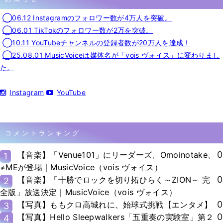
◯06.12 Instagramのフォロワー数が4万人を突破。
◯06.01 TikTokのフォロワー数が2万を突破。
◯10.11 YouTubeチャンネルの登録者数が20万人を達成！
◯25.08.01 MusicVoiceは媒体名が「vois ヴォイス」に変わりまし
た。
Instagram
YouTube
コメントランキング
0
【音楽】「Venue101」にリーダーズ、Omoinotake、
1
≠MEが登場｜MusicVoice（vois ヴォイス）
0
【音楽】「十勝でロックを切り拓ひらく～ZION～ 完
2
全版」放送決定｜MusicVoice（vois ヴォイス）
0
【写真】ももクロ高城れに、始球式挑戦【エンタメ】
3
0
【写真】Hello Sleepwalkers「五重奏の実験室」第２
4