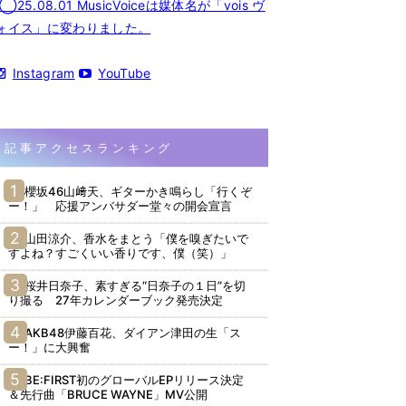
◯25.08.01 MusicVoiceは媒体名が「vois ヴ
ォイス」に変わりました。
Instagram
YouTube
記事アクセスランキング
櫻坂46山﨑天、ギターかき鳴らし「行くぞ
ー！」 応援アンバサダー堂々の開会宣言
山田涼介、香水をまとう「僕を嗅ぎたいで
すよね？すごくいい香りです、僕（笑）」
桜井日奈子、素すぎる“日奈子の１日”を切
り撮る 27年カレンダーブック発売決定
AKB48伊藤百花、ダイアン津田の生「ス
ー！」に大興奮
BE:FIRST初のグローバルEPリリース決定
＆先行曲「BRUCE WAYNE」MV公開