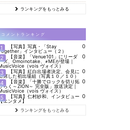
ランキングをもっとみる
コメントランキング
0
【写真】写真・「Stay
1
Together」インタビュー（２）
0
【音楽】「Venue101」にリーダ
2
ーズ、Omoinotake、≠MEが登場｜
MusicVoice（vois ヴォイス）
0
【写真】紅白出場者決定、会見に
3
出席した初出場組（写真１０／１０）
0
【音楽】「十勝でロックを切り拓
4
ひらく～ZION～ 完全版」放送決定｜
MusicVoice（vois ヴォイス）
0
【写真】仁村紗和、インタビュー
5
【エンタメ】
ランキングをもっとみる