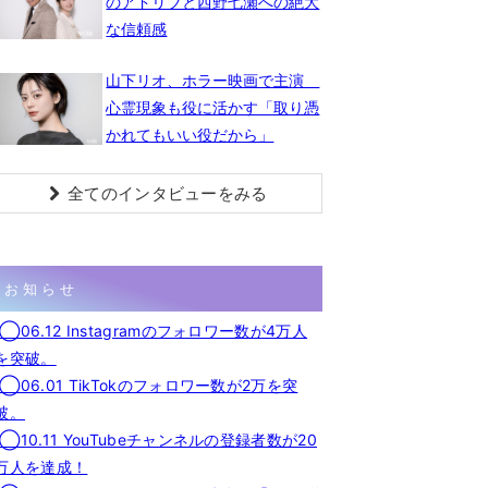
のアドリブと西野七瀬への絶大
な信頼感
山下リオ、ホラー映画で主演
心霊現象も役に活かす「取り憑
かれてもいい役だから」
全てのインタビューをみる
お知らせ
◯06.12 Instagramのフォロワー数が4万人
を突破。
◯06.01 TikTokのフォロワー数が2万を突
破。
◯10.11 YouTubeチャンネルの登録者数が20
万人を達成！