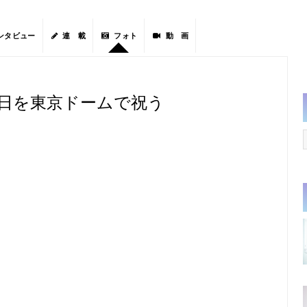
ンタビュー
連 載
フォト
動 画
生日を東京ドームで祝う