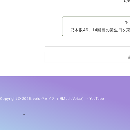
乃木坂46、14回目の誕生日
Copyright © 2026. vois ヴォイス（旧MusicVoice）
-
YouTube
-