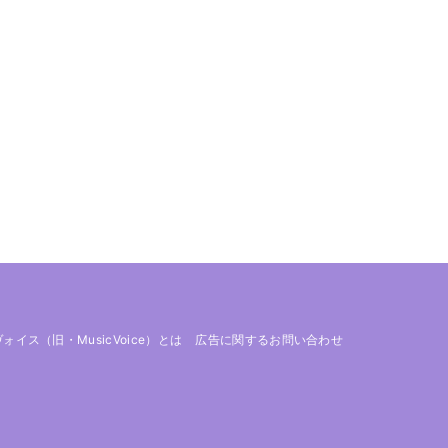
 ヴォイス（旧・MusicVoice）とは
広告に関するお問い合わせ