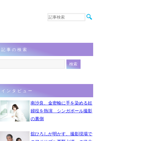
音楽
エンタメ
インタビュー
動画
記事の検索
連載
フォト
インタビュー
南沙良、金密輸に手を染める妊
婦役を熱演 シンガポール撮影
の裏側
舘ひろしが明かす、撮影現場で