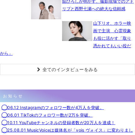
舘ひろしが明かす、撮影現場でのアド
リブと西野七瀬への絶大な信頼感
山下リオ、ホラー映
画で主演 心霊現象
も役に活かす「取り
憑かれてもいい役だ
から」
全てのインタビューをみる
お知らせ
◯06.12 Instagramのフォロワー数が4万人を突破。
◯06.01 TikTokのフォロワー数が2万を突破。
◯10.11 YouTubeチャンネルの登録者数が20万人を達成！
◯25.08.01 MusicVoiceは媒体名が「vois ヴォイス」に変わりまし