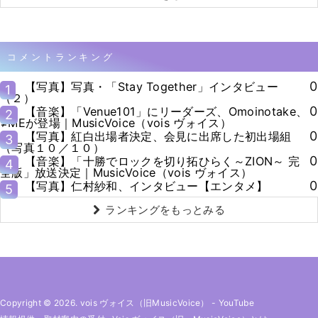
コメントランキング
0
【写真】写真・「Stay Together」インタビュー
1
（２）
0
【音楽】「Venue101」にリーダーズ、Omoinotake、
2
≠MEが登場｜MusicVoice（vois ヴォイス）
0
【写真】紅白出場者決定、会見に出席した初出場組
3
（写真１０／１０）
0
【音楽】「十勝でロックを切り拓ひらく～ZION～ 完
4
全版」放送決定｜MusicVoice（vois ヴォイス）
0
【写真】仁村紗和、インタビュー【エンタメ】
5
ランキングをもっとみる
Copyright © 2026. vois ヴォイス（旧MusicVoice）
-
YouTube