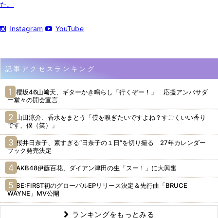
た。
Instagram
YouTube
記事アクセスランキング
櫻坂46山﨑天、ギターかき鳴らし「行くぞー！」 応援アンバサダ
ー堂々の開会宣言
山田涼介、香水をまとう「僕を嗅ぎたいですよね？すごくいい香り
です、僕（笑）」
桜井日奈子、素すぎる“日奈子の１日”を切り撮る 27年カレンダー
ブック発売決定
AKB48伊藤百花、ダイアン津田の生「スー！」に大興奮
BE:FIRST初のグローバルEPリリース決定＆先行曲「BRUCE
WAYNE」MV公開
ランキングをもっとみる