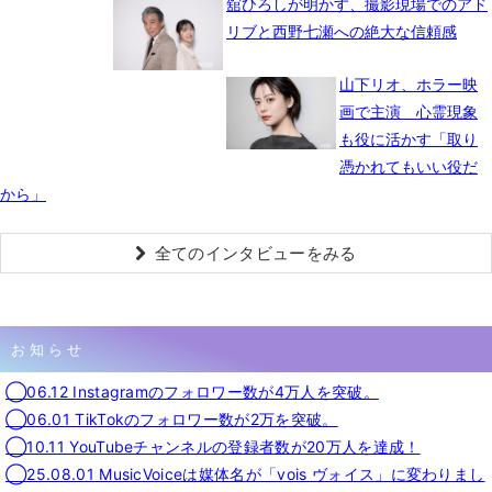
舘ひろしが明かす、撮影現場でのアド
リブと西野七瀬への絶大な信頼感
山下リオ、ホラー映
画で主演 心霊現象
も役に活かす「取り
憑かれてもいい役だ
から」
全てのインタビューをみる
お知らせ
◯06.12 Instagramのフォロワー数が4万人を突破。
◯06.01 TikTokのフォロワー数が2万を突破。
◯10.11 YouTubeチャンネルの登録者数が20万人を達成！
◯25.08.01 MusicVoiceは媒体名が「vois ヴォイス」に変わりまし