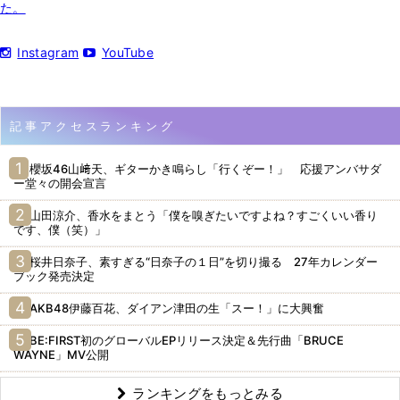
た。
Instagram
YouTube
記事アクセスランキング
櫻坂46山﨑天、ギターかき鳴らし「行くぞー！」 応援アンバサダ
ー堂々の開会宣言
山田涼介、香水をまとう「僕を嗅ぎたいですよね？すごくいい香り
です、僕（笑）」
桜井日奈子、素すぎる“日奈子の１日”を切り撮る 27年カレンダー
ブック発売決定
AKB48伊藤百花、ダイアン津田の生「スー！」に大興奮
BE:FIRST初のグローバルEPリリース決定＆先行曲「BRUCE
WAYNE」MV公開
ランキングをもっとみる