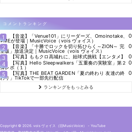
コメントランキング
0
【音楽】「Venue101」にリーダーズ、Omoinotake、
1
≠MEが登場｜MusicVoice（vois ヴォイス）
0
【音楽】「十勝でロックを切り拓ひらく～ZION～ 完
2
全版」放送決定｜MusicVoice（vois ヴォイス）
0
【写真】ももクロ高城れに、始球式挑戦【エンタメ】
3
0
【写真】Hello Sleepwalkers「五重奏の実験室」第２
4
弾レポ（１）
0
【写真】THE BEAT GARDEN「夏の終わり 友達の終
5
わり」TikTokで一部先行配信
ランキングをもっとみる
Copyright © 2026. vois ヴォイス（旧MusicVoice）
-
YouTube