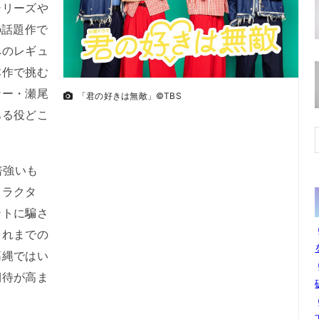
シリーズや
の話題作で
へのレギュ
本作で挑む
ナー・瀬尾
「君の好きは無敵」©TBS
ある役どこ
倍強いも
ャラクタ
ントに騙さ
これまでの
筋縄ではい
期待が高ま