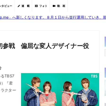
ンタビュー
連 載
フォト
動 画
sjp.me」へ新しくなります。８月１日から並行運用していき
ラ初参戦 偏屈な変人デザイナー役
分
TBS7
時）『君
ャラクター