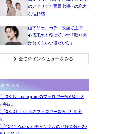
のアドリブと西野七瀬への絶大
な信頼感
山下リオ、ホラー映画で主演
心霊現象も役に活かす「取り憑
かれてもいい役だから」
全てのインタビューをみる
お知らせ
◯06.12 Instagramのフォロワー数が4万人
を突破。
◯06.01 TikTokのフォロワー数が2万を突
破。
◯10.11 YouTubeチャンネルの登録者数が20
万人を達成！