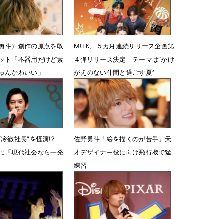
勇斗）創作の原点を取
M!LK、５カ月連続リリース企画第
ット「不器用だけど素
４弾リリース決定 テーマは“かけ
ゅんかわいい」
がえのない仲間と過ごす夏”
13時46分
7月13日 18時09分
“冷徹社長”を怪演!?
佐野勇斗「絵を描くのが苦手」天
に「現代社会なら一発
才デザイナー役に向け飛行機で猛
練習
8時00分
7月7日 07時00分