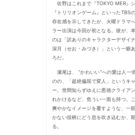
佐野はこれまで『TOKYO MER』
『トリリオンゲーム』といったTBS
存在感を示してきたが、火曜ドラマ
ラー出演は今回が初となる。彼が、
のは「訳ありのキャラクターデザイ
深月（せお・みづき）」という一癖
ろだ。
瀬尾は、 “かわいい”への愛は人一
のの、「超絶偏屈で変人」というキ
ー。世間知らずゆえに悪徳クライア
れかけるなど、危うい一面も持つ。
爽やかなイメージを覆すような、一
かない役柄にどう息を吹き込むか、
る。