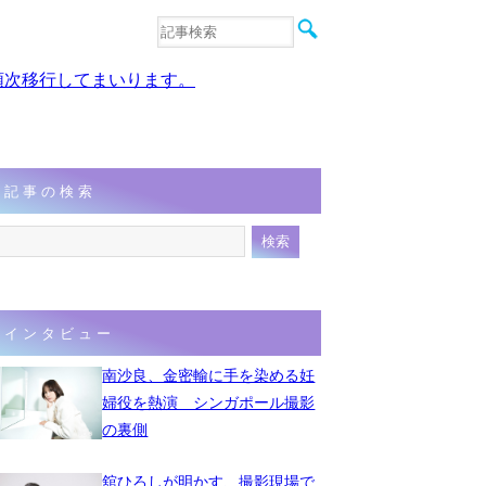
音楽
エンタメ
、順次移行してまいります。
インタビュー
動画
連載
フォト
記事の検索
インタビュー
南沙良、金密輸に手を染める妊
婦役を熱演 シンガポール撮影
の裏側
舘ひろしが明かす、撮影現場で