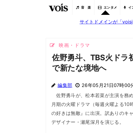
音 楽
エンタメ
イ
サイトドメインが「voi
映画・ドラマ
佐野勇斗、TBS火ド
で新たな境地へ
編集部
26年05月21日07時00
佐野勇斗が、松本若菜が主演を務める
月期の火曜ドラマ（毎週火曜よる10
の好きは無敵』に出演。訳ありのキ
デザイナー・瀬尾深月を演じる。