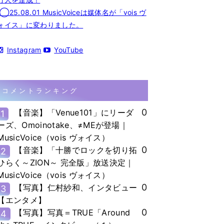
◯25.08.01 MusicVoiceは媒体名が「vois ヴ
ォイス」に変わりました。
Instagram
YouTube
コメントランキング
0
【音楽】「Venue101」にリーダ
1
ーズ、Omoinotake、≠MEが登場｜
MusicVoice（vois ヴォイス）
0
【音楽】「十勝でロックを切り拓
2
ひらく～ZION～ 完全版」放送決定｜
MusicVoice（vois ヴォイス）
0
【写真】仁村紗和、インタビュー
3
【エンタメ】
0
【写真】写真＝TRUE「Around
4