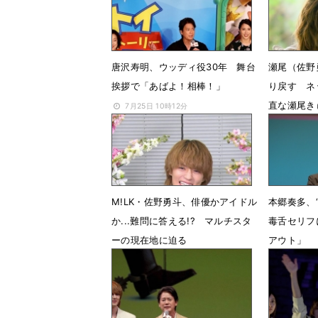
唐沢寿明、ウッディ役30年 舞台
瀬尾（佐野
挨拶で「あばよ！相棒！」
り戻す ネ
直な瀬尾き
7月25日 10時12分
7月22日 
M!LK・佐野勇斗、俳優かアイドル
本郷奏多、
か...難問に答える!? マルチスタ
毒舌セリフ
ーの現在地に迫る
アウト」
7月10日 12時36分
7月7日 0