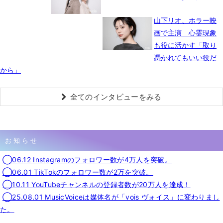
山下リオ、ホラー映
画で主演 心霊現象
も役に活かす「取り
憑かれてもいい役だ
から」
全てのインタビューをみる
お知らせ
◯06.12 Instagramのフォロワー数が4万人を突破。
◯06.01 TikTokのフォロワー数が2万を突破。
◯10.11 YouTubeチャンネルの登録者数が20万人を達成！
◯25.08.01 MusicVoiceは媒体名が「vois ヴォイス」に変わりまし
た。