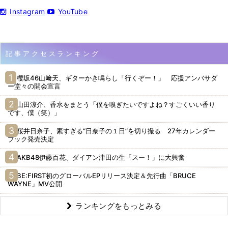
Instagram
YouTube
記事アクセスランキング
櫻坂46山﨑天、ギターかき鳴らし「行くぞー！」 応援アンバサダ
ー堂々の開会宣言
山田涼介、香水をまとう「僕を嗅ぎたいですよね？すごくいい香り
です、僕（笑）」
桜井日奈子、素すぎる“日奈子の１日”を切り撮る 27年カレンダー
ブック発売決定
AKB48伊藤百花、ダイアン津田の生「スー！」に大興奮
BE:FIRST初のグローバルEPリリース決定＆先行曲「BRUCE
WAYNE」MV公開
ランキングをもっとみる