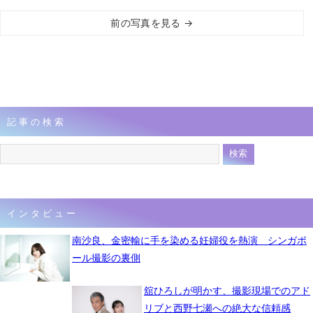
前の写真を見る →
記事の検索
インタビュー
南沙良、金密輸に手を染める妊婦役を熱演 シンガポ
ール撮影の裏側
舘ひろしが明かす、撮影現場でのアド
リブと西野七瀬への絶大な信頼感