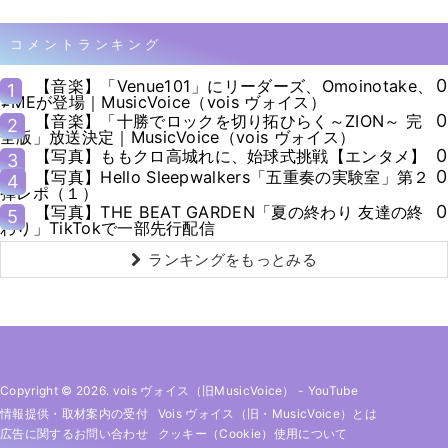
コメントランキング
0
【音楽】「Venue101」にリーダーズ、Omoinotake、
1
≠MEが登場｜MusicVoice（vois ヴォイス）
0
【音楽】「十勝でロックを切り拓ひらく～ZION～ 完
2
全版」放送決定｜MusicVoice（vois ヴォイス）
0
【写真】ももクロ高城れに、始球式挑戦【エンタメ】
3
0
【写真】Hello Sleepwalkers「五重奏の実験室」第２
4
弾レポ（１）
0
【写真】THE BEAT GARDEN「夏の終わり 友達の終
5
わり」TikTokで一部先行配信
ランキングをもっとみる
Copyright © 2026. vois ヴォイス（旧MusicVoice）
-
YouTube
情報提供・取材案内の受付
Vois ヴォイス（旧・MusicVoice）とは
広告に関するお問い合わせ
クッキー（cookie）使用について