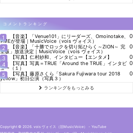
コメントランキング
0
【音楽】「Venue101」にリーダーズ、Omoinotake、
1
≠MEが登場｜MusicVoice（vois ヴォイス）
0
【音楽】「十勝でロックを切り拓ひらく～ZION～ 完
2
全版」放送決定｜MusicVoice（vois ヴォイス）
0
【写真】仁村紗和、インタビュー【エンタメ】
3
0
【写真】写真＝TRUE「Around the TRUE」インタビ
4
ュー（１）
0
【写真】藤原さくら「Sakura Fujiwara tour 2018
5
yellow」初日公演（写真３）
ランキングをもっとみる
Copyright © 2026. vois ヴォイス（旧MusicVoice）
-
YouTube