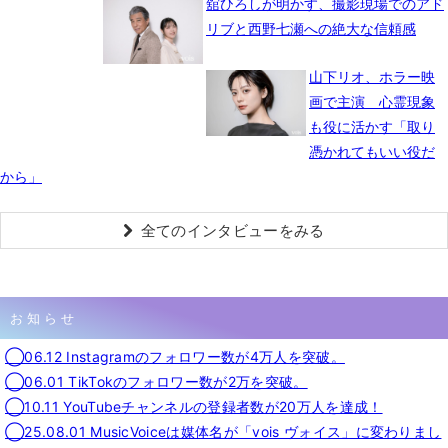
舘ひろしが明かす、撮影現場でのアド
リブと西野七瀬への絶大な信頼感
山下リオ、ホラー映
画で主演 心霊現象
も役に活かす「取り
憑かれてもいい役だ
から」
全てのインタビューをみる
お知らせ
◯06.12 Instagramのフォロワー数が4万人を突破。
◯06.01 TikTokのフォロワー数が2万を突破。
◯10.11 YouTubeチャンネルの登録者数が20万人を達成！
◯25.08.01 MusicVoiceは媒体名が「vois ヴォイス」に変わりまし