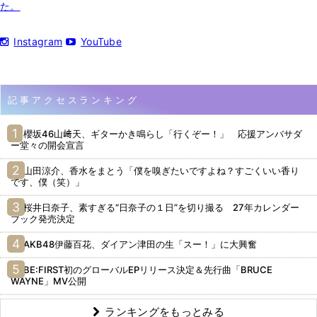
た。
Instagram
YouTube
記事アクセスランキング
櫻坂46山﨑天、ギターかき鳴らし「行くぞー！」 応援アンバサダ
ー堂々の開会宣言
山田涼介、香水をまとう「僕を嗅ぎたいですよね？すごくいい香り
です、僕（笑）」
桜井日奈子、素すぎる“日奈子の１日”を切り撮る 27年カレンダー
ブック発売決定
AKB48伊藤百花、ダイアン津田の生「スー！」に大興奮
BE:FIRST初のグローバルEPリリース決定＆先行曲「BRUCE
WAYNE」MV公開
ランキングをもっとみる