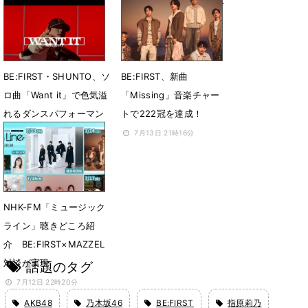
で生パフォ
「第69回グラミー賞」へ
の投票および出席資格を
7月18日 11時08分
獲得
7月16日 10時04分
BE:FIRST・SHUNTO、ソ
BE:FIRST、新曲
ロ曲「Want it」で色気溢
「Missing」音楽チャー
れるダンスパフォーマン
トで222冠を達成！
スを披露
7月13日 21時16分
7月14日 21時08分
NHK-FM「ミュージック
ライン」聴きどころ紹
介 BE:FIRST×MAZZEL
対談が実現
話題のタグ
7月12日 22時20分
AKB48
乃木坂46
BE:FIRST
指原莉乃