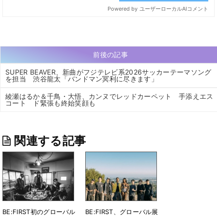
前後の記事
SUPER BEAVER、新曲がフジテレビ系2026サッカーテーマソング
を担当 渋谷龍太「バンドマン冥利に尽きます」
綾瀬はるか＆千鳥・大悟、カンヌでレッドカーペット 手添えエス
コート ド緊張も終始笑顔も
関連する記事
BE:FIRST初のグローバル
BE:FIRST、グローバル展