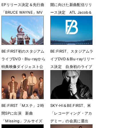
EPリリース決定＆先行曲
開に向けた新曲配信リリ
「BRUCE WAYNE」MV
ース決定 ATL Jacob＆
公開
Flo Milliとコラボ
7月31日 23時27分
7月28日 08時00分
BE:FIRST初のスタジアム
BE:FIRST、スタジアムラ
ライブDVD・Blu-rayから
イブDVD＆Blu-rayリリー
特典映像ダイジェスト公
ス決定 自身初のライブ
開
音源CDも収録
7月26日 12時42分
7月21日 13時56分
BE:FIRST「Mステ」２時
SKY-HI＆BE:FIRST、米
間SPに出演 新曲
「レコーディング・アカ
「Missing」フルサイズ
デミー」の会員に選出