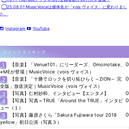
◯25.08.01 MusicVoiceは媒体名が「vois ヴォイス」に変わりまし
た。
Instagram
YouTube
コメントランキング
0
【音楽】「Venue101」にリーダーズ、Omoinotake、
1
≠MEが登場｜MusicVoice（vois ヴォイス）
0
【音楽】「十勝でロックを切り拓ひらく～ZION～ 完
2
全版」放送決定｜MusicVoice（vois ヴォイス）
0
【写真】仁村紗和、インタビュー【エンタメ】
3
0
【写真】写真＝TRUE「Around the TRUE」インタビ
4
ュー（１）
0
【写真】藤原さくら「Sakura Fujiwara tour 2018
5
yellow」初日公演（写真３）