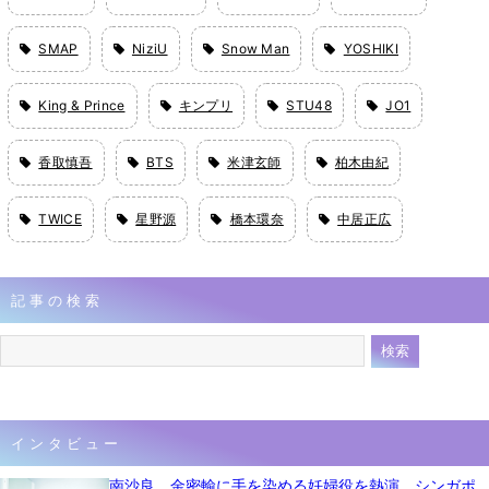
SMAP
NiziU
Snow Man
YOSHIKI
King & Prince
キンプリ
STU48
JO1
香取慎吾
BTS
米津玄師
柏木由紀
TWICE
星野源
橋本環奈
中居正広
記事の検索
インタビュー
南沙良、金密輸に手を染める妊婦役を熱演 シンガポ