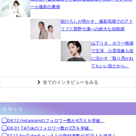
ール撮影の裏側
舘ひろしが明かす、撮影現場でのアド
リブと西野七瀬への絶大な信頼感
山下リオ、ホラー映画
で主演 心霊現象も役
に活かす「取り憑かれ
てもいい役だから」
全てのインタビューをみる
お知らせ
◯06.12 Instagramのフォロワー数が4万人を突破。
◯06.01 TikTokのフォロワー数が2万を突破。
◯10.11 YouTubeチャンネルの登録者数が20万人を達成！