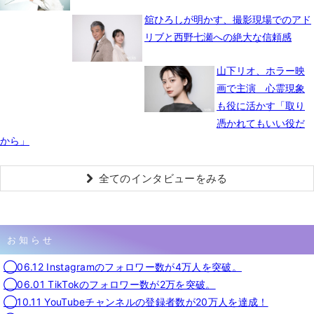
舘ひろしが明かす、撮影現場でのアド
リブと西野七瀬への絶大な信頼感
山下リオ、ホラー映
画で主演 心霊現象
も役に活かす「取り
憑かれてもいい役だ
から」
全てのインタビューをみる
お知らせ
◯06.12 Instagramのフォロワー数が4万人を突破。
◯06.01 TikTokのフォロワー数が2万を突破。
◯10.11 YouTubeチャンネルの登録者数が20万人を達成！