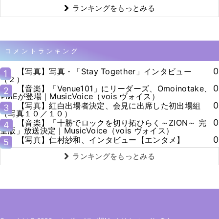
ランキングをもっとみる
コメントランキング
0
【写真】写真・「Stay Together」インタビュー
1
（２）
0
【音楽】「Venue101」にリーダーズ、Omoinotake、
2
≠MEが登場｜MusicVoice（vois ヴォイス）
0
【写真】紅白出場者決定、会見に出席した初出場組
3
（写真１０／１０）
0
【音楽】「十勝でロックを切り拓ひらく～ZION～ 完
4
全版」放送決定｜MusicVoice（vois ヴォイス）
0
【写真】仁村紗和、インタビュー【エンタメ】
5
ランキングをもっとみる