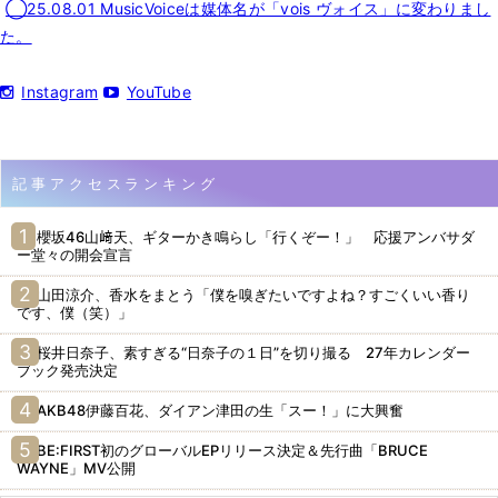
◯25.08.01 MusicVoiceは媒体名が「vois ヴォイス」に変わりまし
た。
Instagram
YouTube
記事アクセスランキング
櫻坂46山﨑天、ギターかき鳴らし「行くぞー！」 応援アンバサダ
ー堂々の開会宣言
山田涼介、香水をまとう「僕を嗅ぎたいですよね？すごくいい香り
です、僕（笑）」
桜井日奈子、素すぎる“日奈子の１日”を切り撮る 27年カレンダー
ブック発売決定
AKB48伊藤百花、ダイアン津田の生「スー！」に大興奮
BE:FIRST初のグローバルEPリリース決定＆先行曲「BRUCE
WAYNE」MV公開