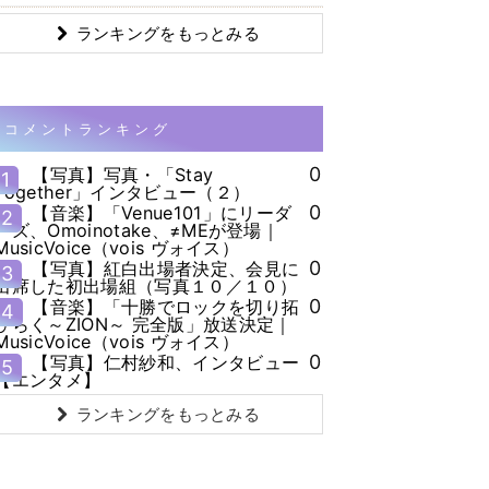
ランキングをもっとみる
コメントランキング
0
【写真】写真・「Stay
1
Together」インタビュー（２）
0
【音楽】「Venue101」にリーダ
2
ーズ、Omoinotake、≠MEが登場｜
MusicVoice（vois ヴォイス）
0
【写真】紅白出場者決定、会見に
3
出席した初出場組（写真１０／１０）
0
【音楽】「十勝でロックを切り拓
4
ひらく～ZION～ 完全版」放送決定｜
MusicVoice（vois ヴォイス）
0
【写真】仁村紗和、インタビュー
5
【エンタメ】
ランキングをもっとみる