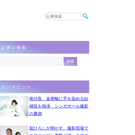
音楽
エンタメ
インタビュー
動画
記事の検索
連載
フォト
インタビュー
南沙良、金密輸に手を染める妊
婦役を熱演 シンガポール撮影
の裏側
舘ひろしが明かす、撮影現場で