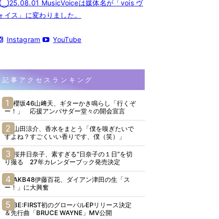
◯25.08.01 MusicVoiceは媒体名が「vois ヴ
ォイス」に変わりました。
Instagram
YouTube
記事アクセスランキング
櫻坂46山﨑天、ギターかき鳴らし「行くぞ
ー！」 応援アンバサダー堂々の開会宣言
山田涼介、香水をまとう「僕を嗅ぎたいで
すよね？すごくいい香りです、僕（笑）」
桜井日奈子、素すぎる“日奈子の１日”を切
り撮る 27年カレンダーブック発売決定
AKB48伊藤百花、ダイアン津田の生「ス
ー！」に大興奮
BE:FIRST初のグローバルEPリリース決定
＆先行曲「BRUCE WAYNE」MV公開