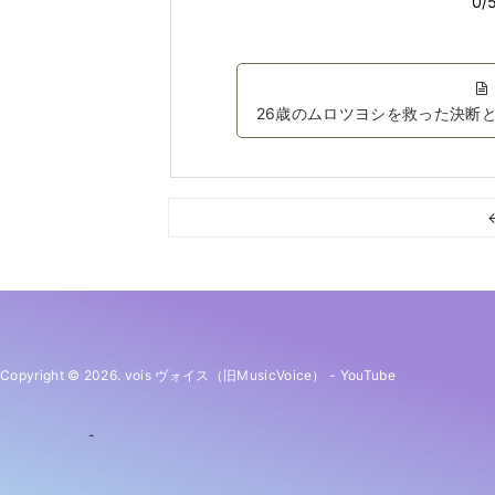
26歳のムロツヨシを救った決断
Copyright © 2026. vois ヴォイス（旧MusicVoice）
-
YouTube
-