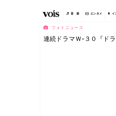
音 楽
エンタメ
イ
フォトニュース
連続ドラマＷ-３０『ドラフト