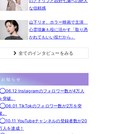
のアドリブと西野七瀬への絶大
な信頼感
山下リオ、ホラー映画で主演
心霊現象も役に活かす「取り憑
かれてもいい役だから」
全てのインタビューをみる
お知らせ
◯06.12 Instagramのフォロワー数が4万人
を突破。
◯06.01 TikTokのフォロワー数が2万を突
破。
◯10.11 YouTubeチャンネルの登録者数が20
万人を達成！