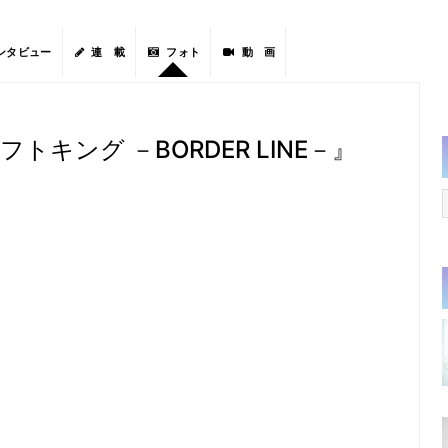
ンタビュー
連 載
フォト
動 画
キング －BORDER LINE－』