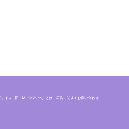
 ヴォイス（旧・MusicVoice）とは
広告に関するお問い合わせ