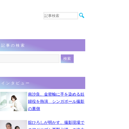
音楽
エンタメ
インタビュー
動画
記事の検索
連載
フォト
インタビュー
南沙良、金密輸に手を染める妊
婦役を熱演 シンガポール撮影
の裏側
舘ひろしが明かす、撮影現場で