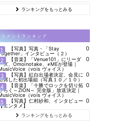
ランキングをもっとみる
コメントランキング
0
【写真】写真・「Stay
1
Together」インタビュー（２）
0
【音楽】「Venue101」にリーダ
2
ーズ、Omoinotake、≠MEが登場｜
MusicVoice（vois ヴォイス）
0
【写真】紅白出場者決定、会見に
3
出席した初出場組（写真１０／１０）
0
【音楽】「十勝でロックを切り拓
4
ひらく～ZION～ 完全版」放送決定｜
MusicVoice（vois ヴォイス）
0
【写真】仁村紗和、インタビュー
5
【エンタメ】
ランキングをもっとみる