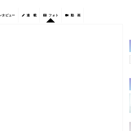
ンタビュー
連 載
フォト
動 画