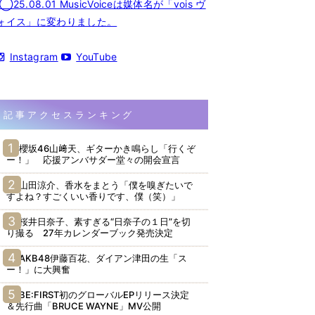
◯25.08.01 MusicVoiceは媒体名が「vois ヴ
ォイス」に変わりました。
Instagram
YouTube
記事アクセスランキング
櫻坂46山﨑天、ギターかき鳴らし「行くぞ
ー！」 応援アンバサダー堂々の開会宣言
山田涼介、香水をまとう「僕を嗅ぎたいで
すよね？すごくいい香りです、僕（笑）」
桜井日奈子、素すぎる“日奈子の１日”を切
り撮る 27年カレンダーブック発売決定
AKB48伊藤百花、ダイアン津田の生「ス
ー！」に大興奮
BE:FIRST初のグローバルEPリリース決定
＆先行曲「BRUCE WAYNE」MV公開