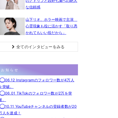
のアドリブと西野七瀬への絶大
な信頼感
山下リオ、ホラー映画で主演
心霊現象も役に活かす「取り憑
かれてもいい役だから」
全てのインタビューをみる
お知らせ
◯06.12 Instagramのフォロワー数が4万人
を突破。
◯06.01 TikTokのフォロワー数が2万を突
破。
◯10.11 YouTubeチャンネルの登録者数が20
万人を達成！