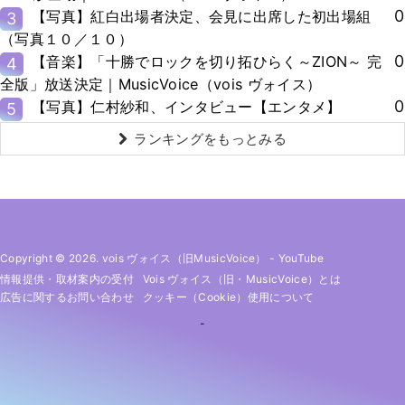
0
【写真】紅白出場者決定、会見に出席した初出場組
3
（写真１０／１０）
0
【音楽】「十勝でロックを切り拓ひらく～ZION～ 完
4
全版」放送決定｜MusicVoice（vois ヴォイス）
0
【写真】仁村紗和、インタビュー【エンタメ】
5
ランキングをもっとみる
Copyright © 2026. vois ヴォイス（旧MusicVoice）
-
YouTube
情報提供・取材案内の受付
Vois ヴォイス（旧・MusicVoice）とは
広告に関するお問い合わせ
クッキー（cookie）使用について
-