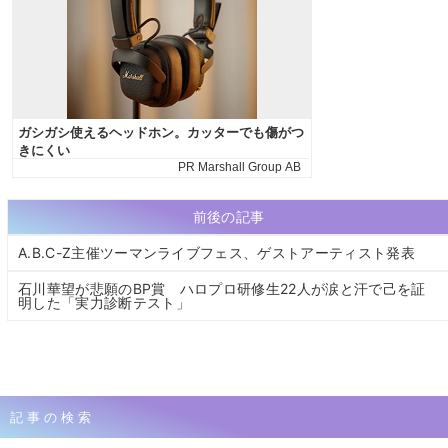
前後の記事
A.B.C-Z主催ツーマンライブフェス、ゲストアーティスト発表
石川華望が悲願のBP賞 ハロプロ研修生22人が涙と汗で己を証
明した「実力診断テスト」
記事の検索