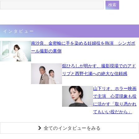
インタビュー
南沙良、金密輸に手を染める妊婦役を熱演 シンガポ
ール撮影の裏側
舘ひろしが明かす、撮影現場でのアド
リブと西野七瀬への絶大な信頼感
山下リオ、ホラー映画
で主演 心霊現象も役
に活かす「取り憑かれ
てもいい役だから」
全てのインタビューをみる