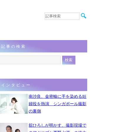
音楽
エンタメ
インタビュー
動画
記事の検索
連載
フォト
インタビュー
南沙良、金密輸に手を染める妊
婦役を熱演 シンガポール撮影
の裏側
舘ひろしが明かす、撮影現場で