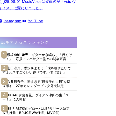
◯25.08.01 MusicVoiceは媒体名が「vois ヴ
ォイス」に変わりました。
Instagram
YouTube
記事アクセスランキング
櫻坂46山﨑天、ギターかき鳴らし「行くぞ
ー！」 応援アンバサダー堂々の開会宣言
山田涼介、香水をまとう「僕を嗅ぎたいで
すよね？すごくいい香りです、僕（笑）」
桜井日奈子、素すぎる“日奈子の１日”を切
り撮る 27年カレンダーブック発売決定
AKB48伊藤百花、ダイアン津田の生「ス
ー！」に大興奮
BE:FIRST初のグローバルEPリリース決定
＆先行曲「BRUCE WAYNE」MV公開