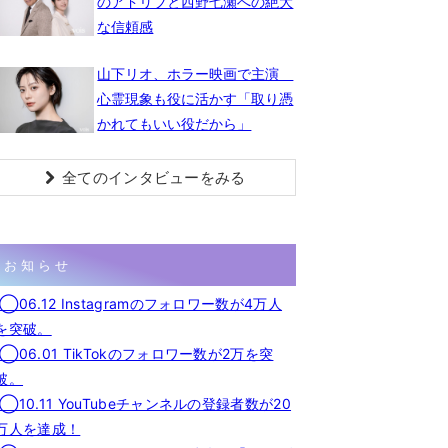
のアドリブと西野七瀬への絶大
な信頼感
山下リオ、ホラー映画で主演
心霊現象も役に活かす「取り憑
かれてもいい役だから」
全てのインタビューをみる
お知らせ
◯06.12 Instagramのフォロワー数が4万人
を突破。
◯06.01 TikTokのフォロワー数が2万を突
破。
◯10.11 YouTubeチャンネルの登録者数が20
万人を達成！