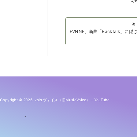
EVNNE、新曲「Backtalk
Copyright © 2026. vois ヴォイス（旧MusicVoice）
-
YouTube
-