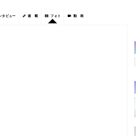
ンタビュー
連 載
フォト
動 画