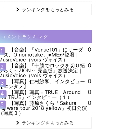
ランキングをもっとみる
コメントランキング
0
【音楽】「Venue101」にリーダ
1
ーズ、Omoinotake、≠MEが登場｜
MusicVoice（vois ヴォイス）
0
【音楽】「十勝でロックを切り拓
2
ひらく～ZION～ 完全版」放送決定｜
MusicVoice（vois ヴォイス）
0
【写真】仁村紗和、インタビュー
3
【エンタメ】
0
【写真】写真＝TRUE「Around
4
the TRUE」インタビュー（１）
0
【写真】藤原さくら「Sakura
5
Fujiwara tour 2018 yellow」初日公演
（写真３）
ランキングをもっとみる