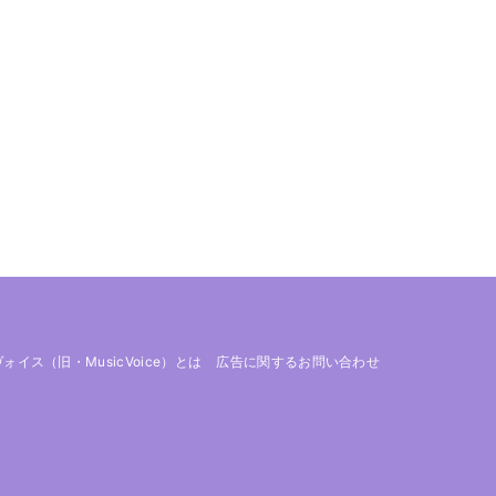
 ヴォイス（旧・MusicVoice）とは
広告に関するお問い合わせ