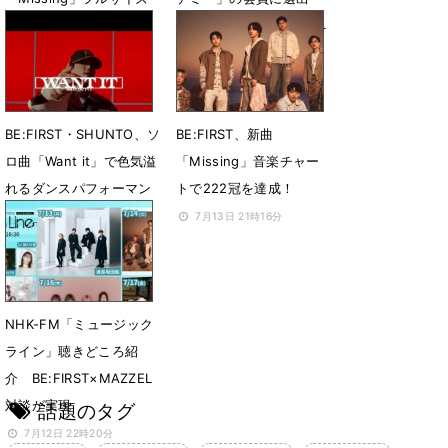
で生パフォ
「第69回グラミー賞」へ
の投票および出席資格を
7月18日 11時08分
獲得
7月16日 10時04分
BE:FIRST・SHUNTO、ソ
BE:FIRST、新曲
ロ曲「Want it」で色気溢
「Missing」音楽チャー
れるダンスパフォーマン
トで222冠を達成！
スを披露
7月13日 21時16分
7月14日 21時08分
NHK-FM「ミュージック
ライン」聴きどころ紹
介 BE:FIRST×MAZZEL
対談が実現
話題のタグ
7月12日 22時20分