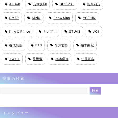
AKB48
乃木坂46
BE:FIRST
指原莉乃
SMAP
NiziU
Snow Man
YOSHIKI
King & Prince
キンプリ
STU48
JO1
香取慎吾
BTS
米津玄師
柏木由紀
TWICE
星野源
橋本環奈
中居正広
記事の検索
インタビュー