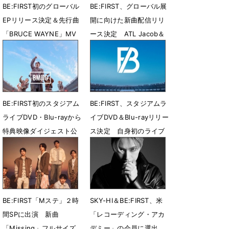
BE:FIRST初のグローバル
BE:FIRST、グローバル展
EPリリース決定＆先行曲
開に向けた新曲配信リリ
「BRUCE WAYNE」MV
ース決定 ATL Jacob＆
公開
Flo Milliとコラボ
7月31日 23時27分
7月28日 08時00分
BE:FIRST初のスタジアム
BE:FIRST、スタジアムラ
ライブDVD・Blu-rayから
イブDVD＆Blu-rayリリー
特典映像ダイジェスト公
ス決定 自身初のライブ
開
音源CDも収録
7月26日 12時42分
7月21日 13時56分
BE:FIRST「Mステ」２時
SKY-HI＆BE:FIRST、米
間SPに出演 新曲
「レコーディング・アカ
「Missing」フルサイズ
デミー」の会員に選出