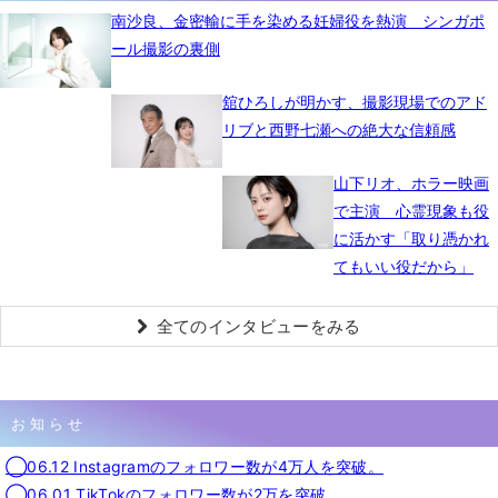
南沙良、金密輸に手を染める妊婦役を熱演 シンガポ
ール撮影の裏側
舘ひろしが明かす、撮影現場でのアド
リブと西野七瀬への絶大な信頼感
山下リオ、ホラー映画
で主演 心霊現象も役
に活かす「取り憑かれ
てもいい役だから」
全てのインタビューをみる
お知らせ
◯06.12 Instagramのフォロワー数が4万人を突破。
◯06.01 TikTokのフォロワー数が2万を突破。