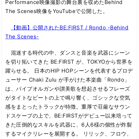
Performance映像撮影の舞台裏を収めたBehind
The Scenes映像をYouTubeで公開した。
【動画】公開されたBE:FIRST / Rondo -Behind
The Scenes-
混迷する時代の中、ダンスと音楽を武器にシーン
を切り拓いてきた BE:FIRST が、TOKYOから世界を
躍らせる。 日本のHIP HOPシーンを代表するプロデ
ューサー Chaki Zulu が手がけた本楽曲「Rondo」
は、パイプオルガンや讃美歌を想起させるフレーズ
がタイトなビートの上で鳴り響く、ゴシックな空気
感をまとったトラックが特徴。重厚で荘厳なサウン
ドスケープの上で、BE:FIRSTがデビュー以来培って
きた圧倒的なスキルを武器に、6人6様の個性が炸裂
するマイクリレーを展開する。 リリック、フロウ、