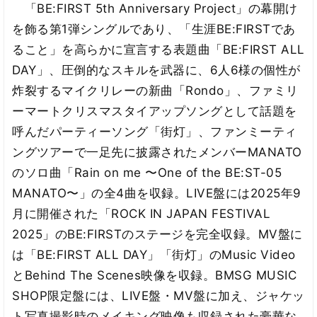
「BE:FIRST 5th Anniversary Project」の幕開け
を飾る第1弾シングルであり、「生涯BE:FIRSTであ
ること」を高らかに宣言する表題曲「BE:FIRST ALL
DAY」、圧倒的なスキルを武器に、6人6様の個性が
炸裂するマイクリレーの新曲「Rondo」、ファミリ
ーマートクリスマスタイアップソングとして話題を
呼んだパーティーソング「街灯」、ファンミーティ
ングツアーで一足先に披露されたメンバーMANATO
のソロ曲「Rain on me 〜One of the BE:ST-05
MANATO〜」の全4曲を収録。LIVE盤には2025年9
月に開催された「ROCK IN JAPAN FESTIVAL
2025」のBE:FIRSTのステージを完全収録。MV盤に
は「BE:FIRST ALL DAY」「街灯」のMusic Video
とBehind The Scenes映像を収録。BMSG MUSIC
SHOP限定盤には、LIVE盤・MV盤に加え、ジャケッ
ト写真撮影時のメイキング映像も収録された豪華な