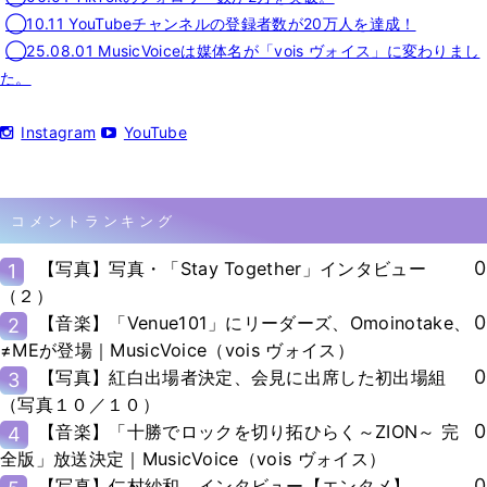
◯10.11 YouTubeチャンネルの登録者数が20万人を達成！
◯25.08.01 MusicVoiceは媒体名が「vois ヴォイス」に変わりまし
た。
Instagram
YouTube
コメントランキング
0
【写真】写真・「Stay Together」インタビュー
1
（２）
0
【音楽】「Venue101」にリーダーズ、Omoinotake、
2
≠MEが登場｜MusicVoice（vois ヴォイス）
0
【写真】紅白出場者決定、会見に出席した初出場組
3
（写真１０／１０）
0
【音楽】「十勝でロックを切り拓ひらく～ZION～ 完
4
全版」放送決定｜MusicVoice（vois ヴォイス）
0
【写真】仁村紗和、インタビュー【エンタメ】