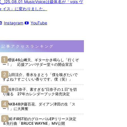
◯25.08.01 MusicVoiceは媒体名が「vois ヴ
ォイス」に変わりました。
Instagram
YouTube
記事アクセスランキング
櫻坂46山﨑天、ギターかき鳴らし「行くぞ
ー！」 応援アンバサダー堂々の開会宣言
山田涼介、香水をまとう「僕を嗅ぎたいで
すよね？すごくいい香りです、僕（笑）」
桜井日奈子、素すぎる“日奈子の１日”を切
り撮る 27年カレンダーブック発売決定
AKB48伊藤百花、ダイアン津田の生「ス
ー！」に大興奮
BE:FIRST初のグローバルEPリリース決定
＆先行曲「BRUCE WAYNE」MV公開