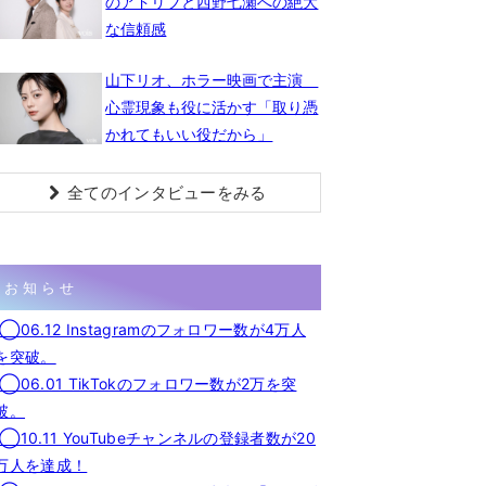
のアドリブと西野七瀬への絶大
な信頼感
山下リオ、ホラー映画で主演
心霊現象も役に活かす「取り憑
かれてもいい役だから」
全てのインタビューをみる
お知らせ
◯06.12 Instagramのフォロワー数が4万人
を突破。
◯06.01 TikTokのフォロワー数が2万を突
破。
◯10.11 YouTubeチャンネルの登録者数が20
万人を達成！