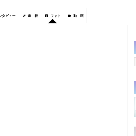
ンタビュー
連 載
フォト
動 画