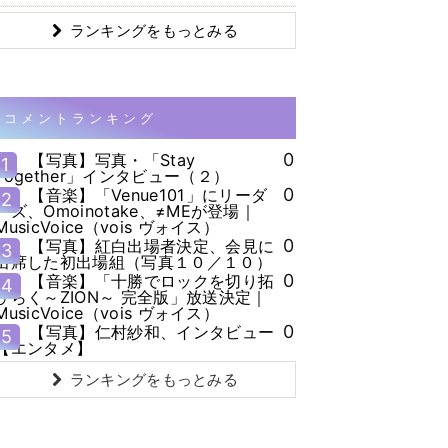
ランキングをもっとみる
コメントランキング
0
【写真】写真・「Stay
1
Together」インタビュー（２）
0
【音楽】「Venue101」にリーダ
2
ーズ、Omoinotake、≠MEが登場｜
MusicVoice（vois ヴォイス）
0
【写真】紅白出場者決定、会見に
3
出席した初出場組（写真１０／１０）
0
【音楽】「十勝でロックを切り拓
4
ひらく～ZION～ 完全版」放送決定｜
MusicVoice（vois ヴォイス）
0
【写真】仁村紗和、インタビュー
5
【エンタメ】
ランキングをもっとみる