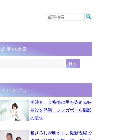
音楽
エンタメ
インタビュー
動画
記事の検索
連載
フォト
インタビュー
南沙良、金密輸に手を染める妊
婦役を熱演 シンガポール撮影
の裏側
舘ひろしが明かす、撮影現場で