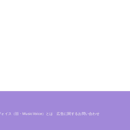
 ヴォイス（旧・MusicVoice）とは
広告に関するお問い合わせ