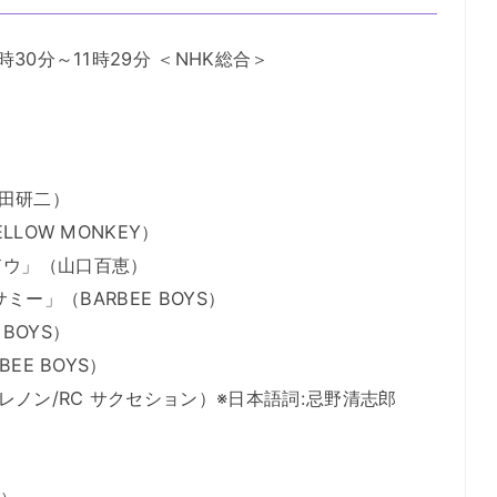
時30分～11時29分 ＜NHK総合＞
沢田研二）
LLOW MONKEY）
ドウ」（山口百恵）
足サミー」（BARBEE BOYS）
BOYS）
EE BOYS）
・レノン/RC サクセション）※日本語詞:忌野清志郎