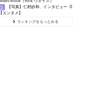
MusicVoice（vois ヴォイス）
0
【写真】仁村紗和、インタビュー
5
【エンタメ】
ランキングをもっとみる