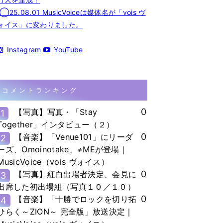
◯25.08.01 MusicVoiceは媒体名が「vois ヴ
ォイス」に変わりました。
Instagram
YouTube
コメントランキング
0
【写真】写真・「Stay
1
Together」インタビュー（２）
0
【音楽】「Venue101」にリーダ
2
ーズ、Omoinotake、≠MEが登場｜
MusicVoice（vois ヴォイス）
0
【写真】紅白出場者決定、会見に
3
出席した初出場組（写真１０／１０）
0
【音楽】「十勝でロックを切り拓
4
ひらく～ZION～ 完全版」放送決定｜