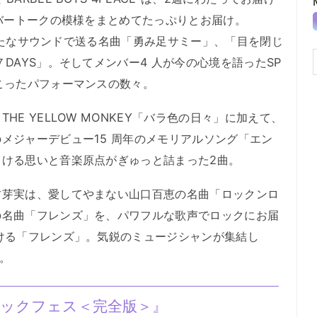
ンバートークの模様をまとめてたっぷりとお届け。
築し新たなサウンドで送る名曲「勇み足サミー」、「目を閉じ
DAYS」。そしてメンバー4 人が今の心境を語ったSP
こったパフォーマンスの数々。
E YELLOW MONKEY「バラ色の日々」に加えて、
メジャーデビュー15 周年のメモリアルソング「エン
ける思いと音楽原点がぎゅっと詰まった2曲。
芽実は、愛してやまない山口百恵の名曲「ロックンロ
の名曲「フレンズ」を、パワフルな歌声でロックにお届
ける「フレンズ」。気鋭のミュージシャンが集結し
。
s ロックフェス＜完全版＞』