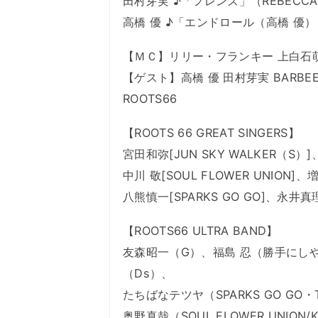
田村芽実 ♪「フレンズ」（REBECC
高橋 優 ♪「エンドロール（高橋 優）
【ＭＣ】リリー・フランキー 上白石
【ゲスト】高橋 優 田村芽実 BARBEE 
ROOTS66
【ROOTS 66 GREAT SINGERS】
宮田和弥[JUN SKY WALKER（S
中川 敬[SOUL FLOWER UNIO
八熊慎一[SPARKS GO GO]、永
【ROOTS66 ULTRA BAND】
友森昭一（G）、福島 忍（勝手にしやが
（Ds）、
たちばなテツヤ（SPARKS GO GO・TH
奥野真哉（SOUL FLOWER UNIO