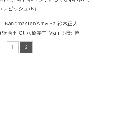
su（レピッシュ/B）
Bandmaster/Arr＆Ba 鈴木正人
 真壁陽平 Gt 八橋義幸 Mani 阿部 博
1
2