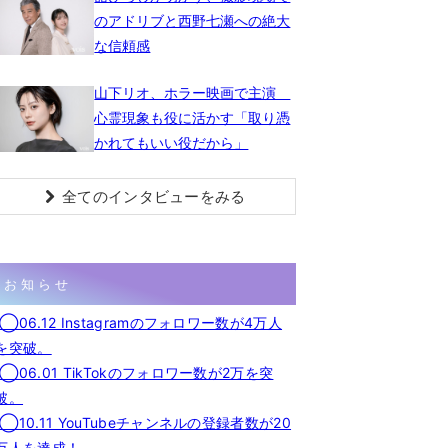
のアドリブと西野七瀬への絶大
な信頼感
山下リオ、ホラー映画で主演
心霊現象も役に活かす「取り憑
かれてもいい役だから」
全てのインタビューをみる
お知らせ
◯06.12 Instagramのフォロワー数が4万人
を突破。
◯06.01 TikTokのフォロワー数が2万を突
破。
◯10.11 YouTubeチャンネルの登録者数が20
万人を達成！