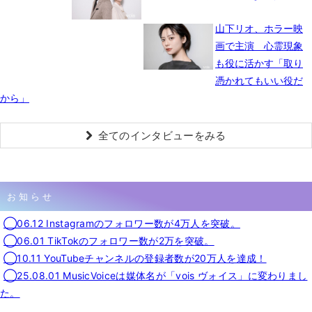
山下リオ、ホラー映
画で主演 心霊現象
も役に活かす「取り
憑かれてもいい役だ
から」
全てのインタビューをみる
お知らせ
◯06.12 Instagramのフォロワー数が4万人を突破。
◯06.01 TikTokのフォロワー数が2万を突破。
◯10.11 YouTubeチャンネルの登録者数が20万人を達成！
◯25.08.01 MusicVoiceは媒体名が「vois ヴォイス」に変わりまし
た。