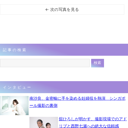
← 次の写真を見る
記事の検索
インタビュー
南沙良、金密輸に手を染める妊婦役を熱演 シンガポ
ール撮影の裏側
舘ひろしが明かす、撮影現場でのアド
リブと西野七瀬への絶大な信頼感