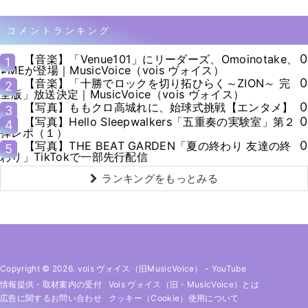
コメントランキング
0
【音楽】「Venue101」にリーダーズ、Omoinotake、
1
≠MEが登場｜MusicVoice（vois ヴォイス）
0
【音楽】「十勝でロックを切り拓ひらく～ZION～ 完
2
全版」放送決定｜MusicVoice（vois ヴォイス）
0
【写真】ももクロ高城れに、始球式挑戦【エンタメ】
3
0
【写真】Hello Sleepwalkers「五重奏の実験室」第２
4
弾レポ（１）
0
【写真】THE BEAT GARDEN「夏の終わり 友達の終
5
わり」TikTokで一部先行配信
ランキングをもっとみる
Copyright © 2026. vois ヴォイス（旧MusicVoice）
-
YouTube
情報提供・取材案内の受付
Vois ヴォイス（旧・MusicVoice）とは
広告に関するお問い合わせ
クッキー（cookie）使用について