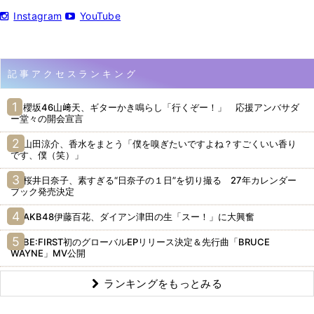
Instagram
YouTube
記事アクセスランキング
櫻坂46山﨑天、ギターかき鳴らし「行くぞー！」 応援アンバサダ
ー堂々の開会宣言
山田涼介、香水をまとう「僕を嗅ぎたいですよね？すごくいい香り
です、僕（笑）」
桜井日奈子、素すぎる“日奈子の１日”を切り撮る 27年カレンダー
ブック発売決定
AKB48伊藤百花、ダイアン津田の生「スー！」に大興奮
BE:FIRST初のグローバルEPリリース決定＆先行曲「BRUCE
WAYNE」MV公開
ランキングをもっとみる