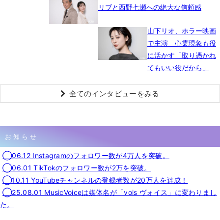
リブと西野七瀬への絶大な信頼感
山下リオ、ホラー映画
で主演 心霊現象も役
に活かす「取り憑かれ
てもいい役だから」
全てのインタビューをみる
お知らせ
◯06.12 Instagramのフォロワー数が4万人を突破。
◯06.01 TikTokのフォロワー数が2万を突破。
◯10.11 YouTubeチャンネルの登録者数が20万人を達成！
◯25.08.01 MusicVoiceは媒体名が「vois ヴォイス」に変わりまし
た。