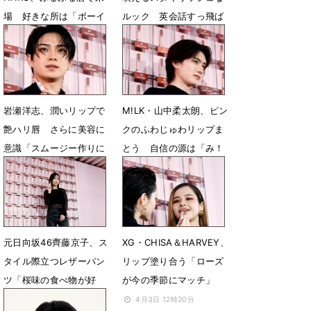
場 好きな所は「ボーイ
ルック 英会話すっ飛ば
ッシュ」
しスペイン語取得
4月4日 06時44分
4月4日 06時40分
岩瀬洋志、潤いリップで
M!LK・山中柔太朗、ピン
艶ハリ唇 さらに美容に
クのふわじゅわリップま
意識「スムージー作りに
とう 自信の源は「み！
ハマってます」
るきーず」
4月4日 06時37分
4月3日 14時33分
元日向坂46齊藤京子、ス
XG・CHISA＆HARVEY、
タイル際立つレザーパン
リップ塗り合う「ローズ
ツ「桜味の食べ物が好
が今の季節にマッチ」
き」
4月3日 12時20分