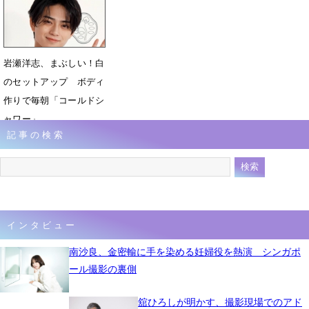
4月3日 13時28分
岩瀬洋志、まぶしい！白
のセットアップ ボディ
作りで毎朝「コールドシ
ャワー」
記事の検索
3月10日 09時26分
インタビュー
南沙良、金密輸に手を染める妊婦役を熱演 シンガポ
ール撮影の裏側
舘ひろしが明かす、撮影現場でのアド