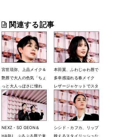
関連する記事
宮世琉弥、上品メイク＆
本田翼、ふわじゅわ唇で
艶唇で大人の色気「ちょ
多幸感溢れる春メイク
っと大人っぽさに憧れ
レザージャケットでスタ
て」
イリッシュに
4月4日 06時51分
4月4日 06時48分
NEXZ・SO GEON＆
シシド・カフカ、リップ
HARU、ぷるぷる唇で来
映えるスタイリッシュな